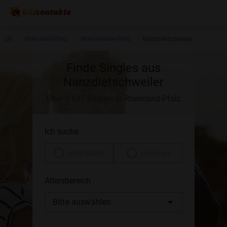
DE
Rheinland-Pfalz
Rheinhessen-Pfalz
Nanzdietschweiler
Finde Singles aus
Nanzdietschweiler
Über 5.697 Singles in Rheinland-Pfalz
Ich suche
einen Mann
eine Frau
Altersbereich
Bitte auswählen