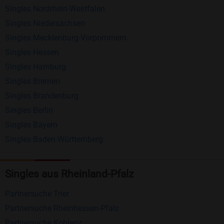
Singles Nordrhein-Westfalen
Schreiben Sie kostenlos Nachrichten an
Singles Niedersachsen
anderen Mitgliedern.
Singles Mecklenburg-Vorpommern
Erhalten und beantworten Sie kostenlos
Singles Hessen
Nachrichten von anderen Mitgliedern.
Singles Hamburg
Singles Bremen
Matching-Spiel
: Matchen Sie täglich bis zu 100
Singles Brandenburg
Profile ohne zusätzliche Kosten. So können Sie
Singles Berlin
spielend neue Leute kennenlernen.
Singles Bayern
Singles Baden-Württemberg
Was macht Bildkontakte besonders?
Kostenlose Kontaktfunktionen
: Im Gegensatz zu
Singles aus Rheinland-Pfalz
vielen anderen Singlebörsen bietet Bildkontakte
viele wichtige Funktionen zur Kontaktaufnahme
Partnersuche Trier
kostenlos an.
Partnersuche Rheinhessen-Pfalz
Große Community
: Mit über 4 Millionen
Partnersuche Koblenz