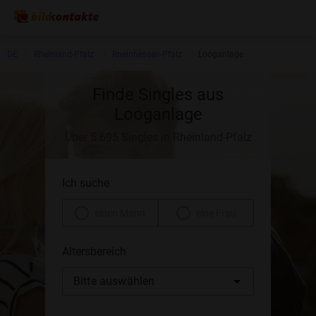
DE
Rheinland-Pfalz
Rheinhessen-Pfalz
Looganlage
Finde Singles aus
Looganlage
Über 5.695 Singles in Rheinland-Pfalz
Ich suche
einen Mann
eine Frau
Altersbereich
Bitte auswählen