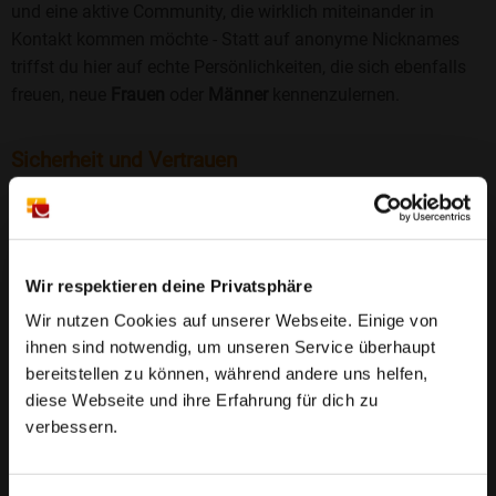
und eine aktive Community, die wirklich miteinander in
Kontakt kommen möchte - Statt auf anonyme Nicknames
triffst du hier auf echte Persönlichkeiten, die sich ebenfalls
freuen, neue
Frauen
oder
Männer
kennenzulernen.
Sicherheit und Vertrauen
Wir legen großen Wert auf Sicherheit und Datenschutz.
Jedes Profil wird manuell geprüft, und freiwillige
Echtheitschecks schaffen zusätzliches Vertrauen. Fake-
Profile und unangemessenes Verhalten haben bei uns keinen
Wir respektieren deine Privatsphäre
Platz.
Weiterlesen
Wir nutzen Cookies auf unserer Webseite. Einige von
ihnen sind notwendig, um unseren Service überhaupt
25 Jahre Erfahrung
: Seit 2000 bringt Bildkontakte
bereitstellen zu können, während andere uns helfen,
Menschen mit dem Wunsch nach einer
diese Webseite und ihre Erfahrung für dich zu
Partnerschaft zusammen. Dabei legen wir
verbessern.
großen Wert auf Sicherheit, Seriosität und eine
FAQ für Looganlage
vertrauensvolle Umgebung.