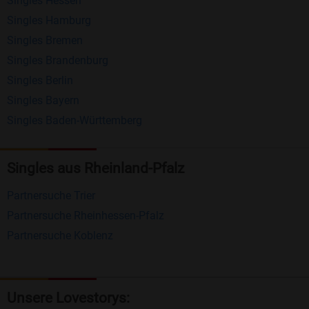
Singles Hessen
Erhalten und beantworten Sie kostenlos
Singles Hamburg
Nachrichten von anderen Mitgliedern.
Singles Bremen
Matching-Spiel
: Matchen Sie täglich bis zu 100
Singles Brandenburg
Profile ohne zusätzliche Kosten. So können Sie
Singles Berlin
Singles Bayern
spielend neue Leute kennenlernen.
Singles Baden-Württemberg
Was macht Bildkontakte besonders?
Kostenlose Kontaktfunktionen
: Im Gegensatz zu
Singles aus Rheinland-Pfalz
vielen anderen Singlebörsen bietet Bildkontakte
Partnersuche Trier
viele wichtige Funktionen zur Kontaktaufnahme
Partnersuche Rheinhessen-Pfalz
kostenlos an.
Partnersuche Koblenz
Große Community
: Mit über 4 Millionen
Registrierungen haben Sie beste Chancen,
jemanden zu finden, der zu Ihnen passt.
Unsere Lovestorys: