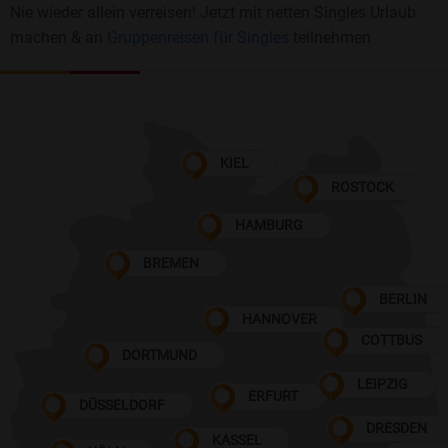
Nie wieder allein verreisen! Jetzt mit netten Singles Urlaub
machen & an
Gruppenreisen für Singles
teilnehmen
KIEL
ROSTOCK
HAMBURG
BREMEN
BERLIN
HANNOVER
COTTBUS
DORTMUND
LEIPZIG
ERFURT
DÜSSELDORF
DRESDEN
KASSEL