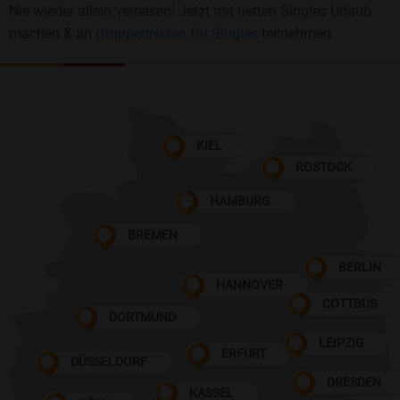
Nie wieder allein verreisen! Jetzt mit netten Singles Urlaub
machen & an
Gruppenreisen für Singles
teilnehmen
KIEL
ROSTOCK
HAMBURG
BREMEN
BERLIN
HANNOVER
COTTBUS
DORTMUND
LEIPZIG
ERFURT
DÜSSELDORF
DRESDEN
KASSEL