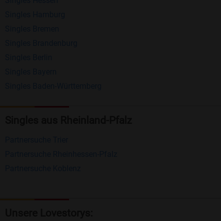
Singles Hessen
Erhalten und beantworten Sie kostenlos
Singles Hamburg
Nachrichten von anderen Mitgliedern.
Singles Bremen
Matching-Spiel
: Matchen Sie täglich bis zu 100
Singles Brandenburg
Profile ohne zusätzliche Kosten. So können Sie
Singles Berlin
Singles Bayern
spielend neue Leute kennenlernen.
Singles Baden-Württemberg
Was macht Bildkontakte besonders?
Kostenlose Kontaktfunktionen
: Im Gegensatz zu
Singles aus Rheinland-Pfalz
vielen anderen Singlebörsen bietet Bildkontakte
Partnersuche Trier
viele wichtige Funktionen zur Kontaktaufnahme
Partnersuche Rheinhessen-Pfalz
kostenlos an.
Partnersuche Koblenz
Große Community
: Mit über 4 Millionen
Registrierungen haben Sie beste Chancen,
jemanden zu finden, der zu Ihnen passt.
Unsere Lovestorys: