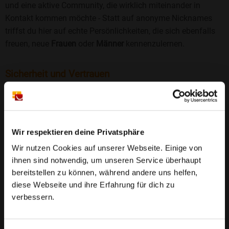
und eine aktive Community, die wirklich miteinander in
Kontakt kommen möchte - Statt auf anonyme Nicknames
triffst du hier auf echte Persönlichkeiten, die sich ebenfalls
freuen, neue
Frauen
oder
Männer
kennenzulernen.
Sicherheit und Vertrauen
Wir legen großen Wert auf Sicherheit und Datenschutz.
Jedes Profil wird manuell geprüft, und freiwillige
Echtheitschecks schaffen zusätzliches Vertrauen. Fake-
Profile und unangemessenes Verhalten haben bei uns keinen
Wir respektieren deine Privatsphäre
Platz.
Weiterlesen
Wir nutzen Cookies auf unserer Webseite. Einige von
ihnen sind notwendig, um unseren Service überhaupt
25 Jahre Erfahrung
: Seit 2000 bringt Bildkontakte
bereitstellen zu können, während andere uns helfen,
Menschen mit dem Wunsch nach einer
diese Webseite und ihre Erfahrung für dich zu
Partnerschaft zusammen. Dabei legen wir
verbessern.
großen Wert auf Sicherheit, Seriosität und eine
FAQ für Kindsbach
vertrauensvolle Umgebung.