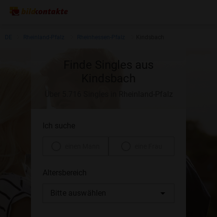
DE
Rheinland-Pfalz
Rheinhessen-Pfalz
Kindsbach
Finde Singles aus
Kindsbach
Über 5.716 Singles in Rheinland-Pfalz
Ich suche
einen Mann
eine Frau
Altersbereich
Bitte auswählen