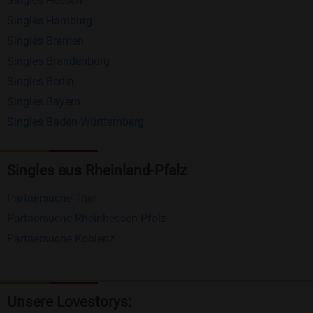
Singles Hessen
Erhalten und beantworten Sie kostenlos
Singles Hamburg
Nachrichten von anderen Mitgliedern.
Singles Bremen
Matching-Spiel
: Matchen Sie täglich bis zu 100
Singles Brandenburg
Profile ohne zusätzliche Kosten. So können Sie
Singles Berlin
Singles Bayern
spielend neue Leute kennenlernen.
Singles Baden-Württemberg
Was macht Bildkontakte besonders?
Kostenlose Kontaktfunktionen
: Im Gegensatz zu
Singles aus Rheinland-Pfalz
vielen anderen Singlebörsen bietet Bildkontakte
Partnersuche Trier
viele wichtige Funktionen zur Kontaktaufnahme
Partnersuche Rheinhessen-Pfalz
kostenlos an.
Partnersuche Koblenz
Große Community
: Mit über 4 Millionen
Registrierungen haben Sie beste Chancen,
jemanden zu finden, der zu Ihnen passt.
Unsere Lovestorys: