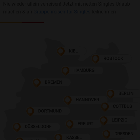
Nie wieder allein verreisen! Jetzt mit netten Singles Urlaub
machen & an
Gruppenreisen für Singles
teilnehmen
KIEL
ROSTOCK
HAMBURG
BREMEN
BERLIN
HANNOVER
COTTBUS
DORTMUND
LEIPZIG
ERFURT
DÜSSELDORF
DRESDEN
KASSEL