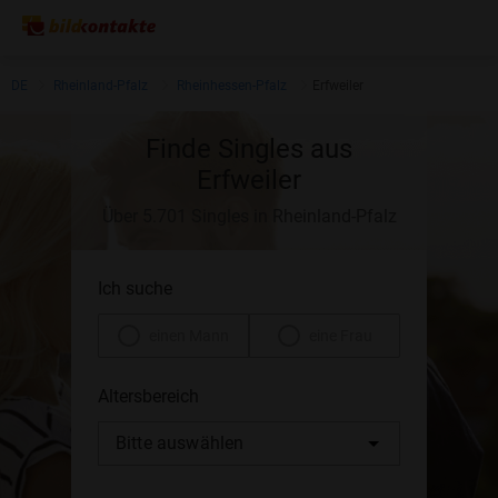
DE
Rheinland-Pfalz
Rheinhessen-Pfalz
Erfweiler
Finde Singles aus
Erfweiler
Über 5.701 Singles in Rheinland-Pfalz
Ich suche
einen Mann
eine Frau
Altersbereich
Bitte auswählen