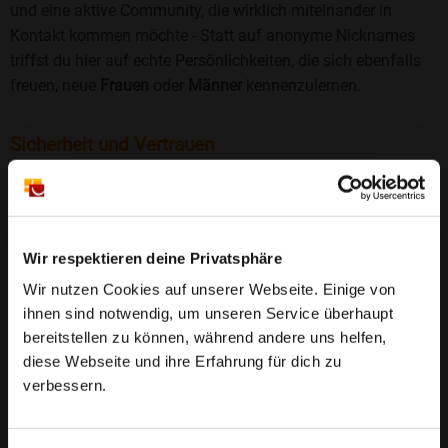
und eine aktive Community, die wirklich miteinander in
Kontakt kommen möchte - Statt auf anonyme Nicknames
triffst du hier auf echte Persönlichkeiten, die sich ebenfalls
freuen, neue
Frauen
oder
Männer
kennenzulernen.
Sicherheit und Vertrauen
Wir legen großen Wert auf Sicherheit und Datenschutz.
Jedes Profil wird manuell geprüft, und freiwillige
Echtheitschecks schaffen zusätzliches Vertrauen. Fake-
Profile und unangemessenes Verhalten haben bei uns keinen
Wir respektieren deine Privatsphäre
Platz.
Weiterlesen
Wir nutzen Cookies auf unserer Webseite. Einige von
ihnen sind notwendig, um unseren Service überhaupt
25 Jahre Erfahrung
: Seit 2000 bringt Bildkontakte
bereitstellen zu können, während andere uns helfen,
Menschen mit dem Wunsch nach einer
diese Webseite und ihre Erfahrung für dich zu
Partnerschaft zusammen. Dabei legen wir
verbessern.
großen Wert auf Sicherheit, Seriosität und eine
FAQ für Erfweiler
vertrauensvolle Umgebung.