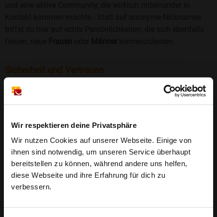
und eine aktive Community, die wirklich miteinander in
Kontakt kommen möchte - Statt auf anonyme Nicknames
triffst du hier auf echte Persönlichkeiten, die sich ebenfalls
freuen, neue
Frauen
oder
Männer
kennenzulernen.
Sicherheit und Vertrauen
Wir legen großen Wert auf Sicherheit und Datenschutz.
Jedes Profil wird manuell geprüft, und freiwillige
Echtheitschecks schaffen zusätzliches Vertrauen. Fake-
Profile und unangemessenes Verhalten haben bei uns keinen
Wir respektieren deine Privatsphäre
Platz.
Weiterlesen
Wir nutzen Cookies auf unserer Webseite. Einige von
ihnen sind notwendig, um unseren Service überhaupt
25 Jahre Erfahrung
: Seit 2000 bringt Bildkontakte
bereitstellen zu können, während andere uns helfen,
Menschen mit dem Wunsch nach einer
diese Webseite und ihre Erfahrung für dich zu
Partnerschaft zusammen. Dabei legen wir
verbessern.
großen Wert auf Sicherheit, Seriosität und eine
FAQ für Dudenhofen
vertrauensvolle Umgebung.