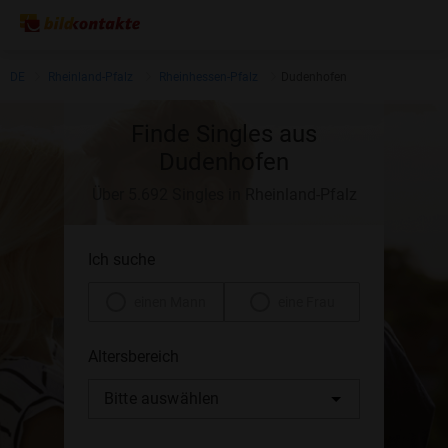
DE
Rheinland-Pfalz
Rheinhessen-Pfalz
Dudenhofen
Finde Singles aus
Dudenhofen
Über 5.692 Singles in Rheinland-Pfalz
Ich suche
einen Mann
eine Frau
Altersbereich
Bitte auswählen