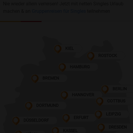
Nie wieder allein verreisen! Jetzt mit netten Singles Urlaub
machen & an
Gruppenreisen für Singles
teilnehmen
KIEL
ROSTOCK
HAMBURG
BREMEN
BERLIN
HANNOVER
COTTBUS
DORTMUND
LEIPZIG
ERFURT
DÜSSELDORF
DRESDEN
KASSEL