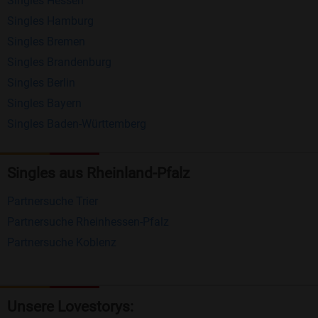
Singles Hessen
Erhalten und beantworten Sie kostenlos
Singles Hamburg
Nachrichten von anderen Mitgliedern.
Singles Bremen
Matching-Spiel
: Matchen Sie täglich bis zu 100
Singles Brandenburg
Profile ohne zusätzliche Kosten. So können Sie
Singles Berlin
Singles Bayern
spielend neue Leute kennenlernen.
Singles Baden-Württemberg
Was macht Bildkontakte besonders?
Kostenlose Kontaktfunktionen
: Im Gegensatz zu
Singles aus Rheinland-Pfalz
vielen anderen Singlebörsen bietet Bildkontakte
Partnersuche Trier
viele wichtige Funktionen zur Kontaktaufnahme
Partnersuche Rheinhessen-Pfalz
kostenlos an.
Partnersuche Koblenz
Große Community
: Mit über 4 Millionen
Registrierungen haben Sie beste Chancen,
jemanden zu finden, der zu Ihnen passt.
Unsere Lovestorys: