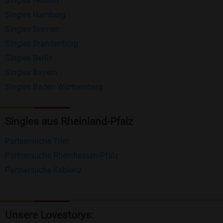
Singles Hessen
Erhalten und beantworten Sie kostenlos
Singles Hamburg
Nachrichten von anderen Mitgliedern.
Singles Bremen
Matching-Spiel
: Matchen Sie täglich bis zu 100
Singles Brandenburg
Profile ohne zusätzliche Kosten. So können Sie
Singles Berlin
Singles Bayern
spielend neue Leute kennenlernen.
Singles Baden-Württemberg
Was macht Bildkontakte besonders?
Kostenlose Kontaktfunktionen
: Im Gegensatz zu
Singles aus Rheinland-Pfalz
vielen anderen Singlebörsen bietet Bildkontakte
Partnersuche Trier
viele wichtige Funktionen zur Kontaktaufnahme
Partnersuche Rheinhessen-Pfalz
kostenlos an.
Partnersuche Koblenz
Große Community
: Mit über 4 Millionen
Registrierungen haben Sie beste Chancen,
jemanden zu finden, der zu Ihnen passt.
Unsere Lovestorys: