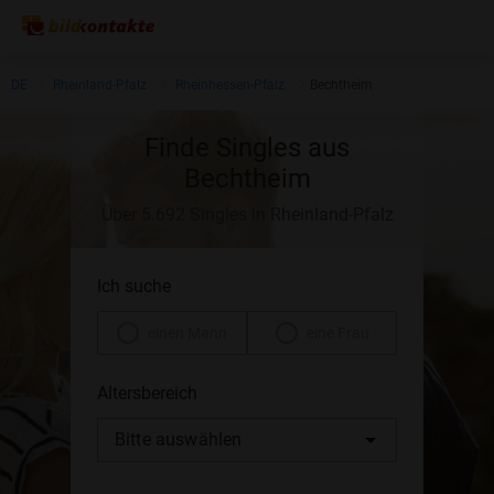
DE
Rheinland-Pfalz
Rheinhessen-Pfalz
Bechtheim
Finde Singles aus
Bechtheim
Über 5.692 Singles in Rheinland-Pfalz
Ich suche
einen Mann
eine Frau
Altersbereich
Bitte auswählen