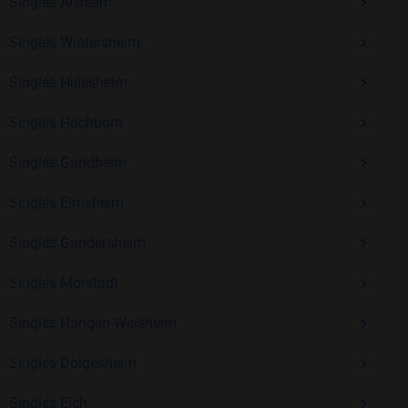
Erfahrung und vielen positiven Bewertungen.
Singles Alsheim
Kostenlos anmelden und neue Leute kennenlernen
Singles Wintersheim
Singles Hillesheim
Mit Bildkontakte kannst du den nächsten Schritt wagen –
Singles Hochborn
ohne Druck, aber mit viel Freude. Starte jetzt deine Reise und
entdecke, wie schön es ist, jemanden zu finden, der wirklich
Singles Gundheim
zu dir passt.
Singles Eimsheim
Singles Gundersheim
Singles Mörstadt
Singles Hangen-Weisheim
Singles Dolgesheim
Singles Eich