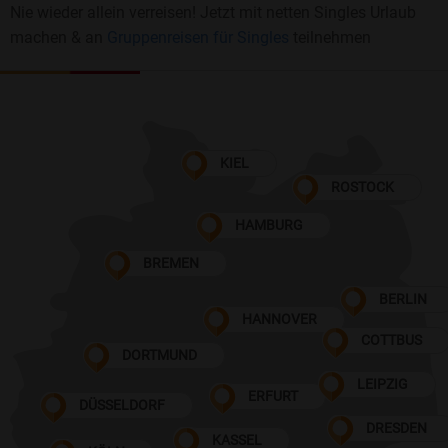
Nie wieder allein verreisen! Jetzt mit netten Singles Urlaub
machen & an
Gruppenreisen für Singles
teilnehmen
KIEL
ROSTOCK
HAMBURG
BREMEN
BERLIN
HANNOVER
COTTBUS
DORTMUND
LEIPZIG
ERFURT
DÜSSELDORF
DRESDEN
KASSEL