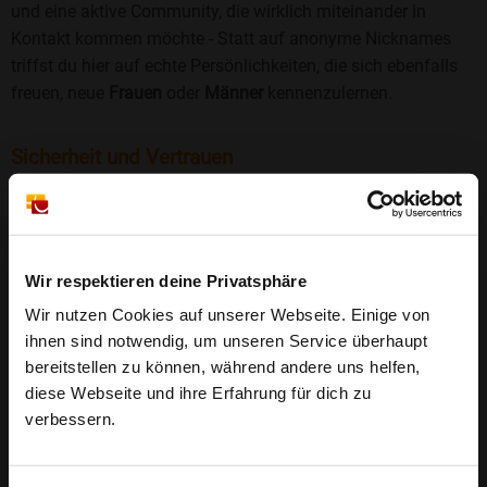
und eine aktive Community, die wirklich miteinander in
Kontakt kommen möchte - Statt auf anonyme Nicknames
triffst du hier auf echte Persönlichkeiten, die sich ebenfalls
freuen, neue
Frauen
oder
Männer
kennenzulernen.
Sicherheit und Vertrauen
Wir legen großen Wert auf Sicherheit und Datenschutz.
Jedes Profil wird manuell geprüft, und freiwillige
Echtheitschecks schaffen zusätzliches Vertrauen. Fake-
Profile und unangemessenes Verhalten haben bei uns keinen
Wir respektieren deine Privatsphäre
Platz.
Weiterlesen
Wir nutzen Cookies auf unserer Webseite. Einige von
ihnen sind notwendig, um unseren Service überhaupt
25 Jahre Erfahrung
: Seit 2000 bringt Bildkontakte
bereitstellen zu können, während andere uns helfen,
Menschen mit dem Wunsch nach einer
diese Webseite und ihre Erfahrung für dich zu
Partnerschaft zusammen. Dabei legen wir
verbessern.
großen Wert auf Sicherheit, Seriosität und eine
FAQ für Bechtheim
vertrauensvolle Umgebung.