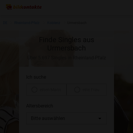
DE
Rheinland-Pfalz
Koblenz
Urmersbach
Finde Singles aus
Urmersbach
Über 5.697 Singles in Rheinland-Pfalz
Ich suche
einen Mann
eine Frau
Altersbereich
Bitte auswählen