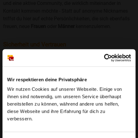
und eine aktive Community, die wirklich miteinander in
Kontakt kommen möchte - Statt auf anonyme Nicknames
triffst du hier auf echte Persönlichkeiten, die sich ebenfalls
freuen, neue
Frauen
oder
Männer
kennenzulernen.
Sicherheit und Vertrauen
Wir legen großen Wert auf Sicherheit und Datenschutz.
Jedes Profil wird manuell geprüft, und freiwillige
Echtheitschecks schaffen zusätzliches Vertrauen. Fake-
Profile und unangemessenes Verhalten haben bei uns keinen
Wir respektieren deine Privatsphäre
Platz.
Weiterlesen
Wir nutzen Cookies auf unserer Webseite. Einige von
ihnen sind notwendig, um unseren Service überhaupt
25 Jahre Erfahrung
: Seit 2000 bringt Bildkontakte
bereitstellen zu können, während andere uns helfen,
Menschen mit dem Wunsch nach einer
diese Webseite und ihre Erfahrung für dich zu
Partnerschaft zusammen. Dabei legen wir
verbessern.
großen Wert auf Sicherheit, Seriosität und eine
FAQ für Urmersbach
vertrauensvolle Umgebung.