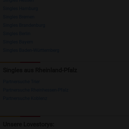
Singles Hessen
Erhalten und beantworten Sie kostenlos
Singles Hamburg
Nachrichten von anderen Mitgliedern.
Singles Bremen
Matching-Spiel
: Matchen Sie täglich bis zu 100
Singles Brandenburg
Profile ohne zusätzliche Kosten. So können Sie
Singles Berlin
Singles Bayern
spielend neue Leute kennenlernen.
Singles Baden-Württemberg
Was macht Bildkontakte besonders?
Kostenlose Kontaktfunktionen
: Im Gegensatz zu
Singles aus Rheinland-Pfalz
vielen anderen Singlebörsen bietet Bildkontakte
Partnersuche Trier
viele wichtige Funktionen zur Kontaktaufnahme
Partnersuche Rheinhessen-Pfalz
kostenlos an.
Partnersuche Koblenz
Große Community
: Mit über 4 Millionen
Registrierungen haben Sie beste Chancen,
jemanden zu finden, der zu Ihnen passt.
Unsere Lovestorys: