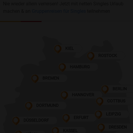
Nie wieder allein verreisen! Jetzt mit netten Singles Urlaub
machen & an
Gruppenreisen für Singles
teilnehmen
KIEL
ROSTOCK
HAMBURG
BREMEN
BERLIN
HANNOVER
COTTBUS
DORTMUND
LEIPZIG
ERFURT
DÜSSELDORF
DRESDEN
KASSEL