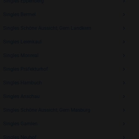
Erfahrung und vielen positiven Bewertungen.
Singles Eppenberg
Kostenlos anmelden und neue Leute kennenlernen
Singles Bermel
Singles Schöne Aussicht; Gem Landkern
Mit Bildkontakte kannst du den nächsten Schritt wagen –
Singles Leienkaul
ohne Druck, aber mit viel Freude. Starte jetzt deine Reise und
entdecke, wie schön es ist, jemanden zu finden, der wirklich
Singles Monreal
zu dir passt.
Singles Präfekturhof
Singles Hambuch
Singles Anschau
Singles Schöne Aussicht; Gem Masburg
Singles Gamlen
Singles Neuhof