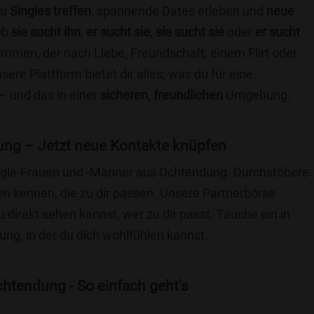
du
Singles treffen
, spannende Dates erleben und
neue
Ob
sie sucht ihn
,
er sucht sie
,
sie sucht sie
oder
er sucht
kommen, der nach Liebe, Freundschaft, einem Flirt oder
re Plattform bietet dir alles, was du für eine
– und das in einer
sicheren
,
freundlichen
Umgebung.
ng – Jetzt neue Kontakte knüpfen
Single-Frauen und -Männer aus Ochtendung. Durchstöbere
 kennen, die zu dir passen. Unsere Partnerbörse
du direkt sehen kannst, wer zu dir passt. Tauche ein in
ng, in der du dich wohlfühlen kannst.
htendung - So einfach geht's