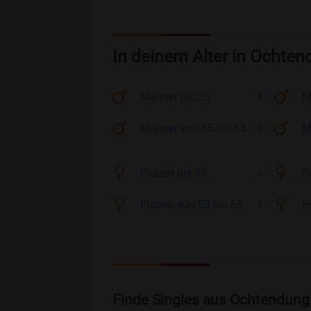
In deinem Alter in Ochte
Männer
bis 35
M
Männer
von 55 bis 65
M
Frauen
bis 35
F
Frauen
von 55 bis 65
F
Finde Singles aus Ochtendung