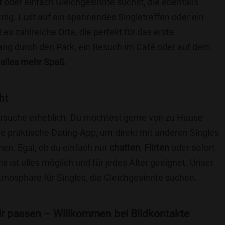
t oder einfach Gleichgesinnte suchst, die ebenfalls
chtig. Lust auf ein spannendes Singletreffen oder ein
s zahlreiche Orte, die perfekt für das erste
ang durch den Park, ein Besuch im Café oder auf dem
alles mehr Spaß
.
ht
nersuche erheblich. Du möchtest gerne von zu Hause
e praktische Dating-App, um direkt mit anderen Singles
n. Egal, ob du einfach nur
chatten
,
Flirten
oder sofort
 ist alles möglich und für jedes Alter geeignet. Unser
Atmosphäre für Singles, die Gleichgesinnte suchen.
 dir passen – Willkommen bei Bildkontakte