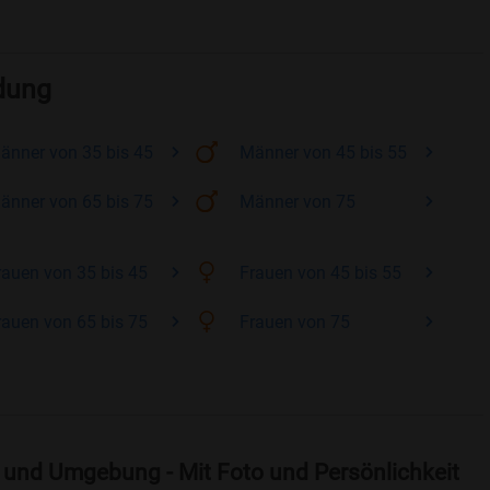
ndung
änner
von 35 bis 45
Männer
von 45 bis 55
änner
von 65 bis 75
Männer
von 75
rauen
von 35 bis 45
Frauen
von 45 bis 55
rauen
von 65 bis 75
Frauen
von 75
 und Umgebung - Mit Foto und Persönlichkeit