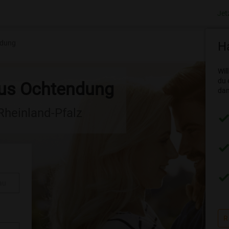
Jet
dung
Ha
Wil
du 
aus Ochtendung
dam
 Rheinland-Pfalz
au
R