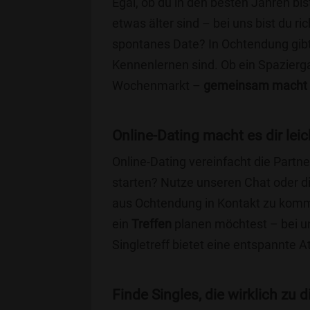
Egal, ob du in den besten Jahren bis
etwas älter sind – bei uns bist du ri
spontanes Date? In Ochtendung gibt e
Kennenlernen sind. Ob ein Spazierg
Wochenmarkt –
gemeinsam macht 
Online-Dating macht es dir leic
Online-Dating vereinfacht die Part
starten? Nutze unseren Chat oder di
aus Ochtendung in Kontakt zu komme
ein
Treffen
planen möchtest – bei uns
Singletreff bietet eine entspannte 
Finde Singles, die wirklich zu