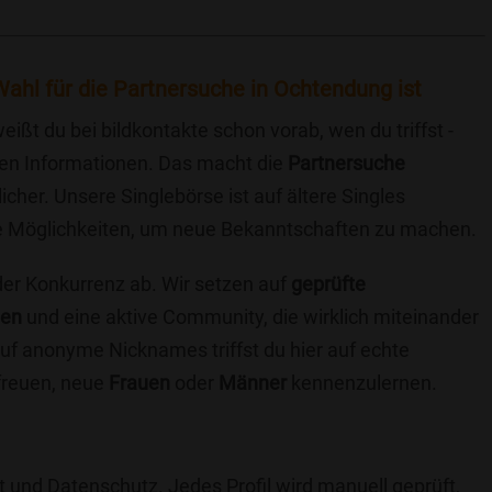
ahl für die Partnersuche in Ochtendung ist
eißt du bei bildkontakte schon vorab, wen du triffst -
chen Informationen. Das macht die
Partnersuche
icher. Unsere Singlebörse ist auf ältere Singles
iche Möglichkeiten, um neue Bekanntschaften zu machen.
 der Konkurrenz ab. Wir setzen auf
geprüfte
ten
und eine aktive Community, die wirklich miteinander
uf anonyme Nicknames triffst du hier auf echte
 freuen, neue
Frauen
oder
Männer
kennenzulernen.
t und Datenschutz. Jedes Profil wird manuell geprüft,