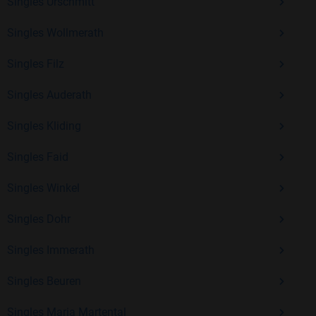
Erfahrung und vielen positiven Bewertungen.
Singles Urschmitt
Kostenlos anmelden und neue Leute kennenlernen
Singles Wollmerath
Singles Filz
Mit Bildkontakte kannst du den nächsten Schritt wagen –
Singles Auderath
ohne Druck, aber mit viel Freude. Starte jetzt deine Reise und
entdecke, wie schön es ist, jemanden zu finden, der wirklich
Singles Kliding
zu dir passt.
Singles Faid
Singles Winkel
Singles Dohr
Singles Immerath
Singles Beuren
Singles Maria Martental