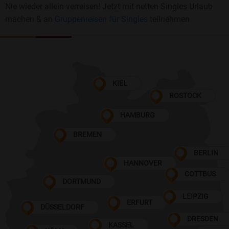
Nie wieder allein verreisen! Jetzt mit netten Singles Urlaub
machen & an
Gruppenreisen für Singles
teilnehmen
KIEL
ROSTOCK
HAMBURG
BREMEN
BERLIN
HANNOVER
COTTBUS
DORTMUND
LEIPZIG
ERFURT
DÜSSELDORF
DRESDEN
KASSEL