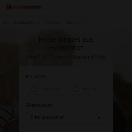
DE
Rheinland-Pfalz
Koblenz
Heckenhof
Finde Singles aus
Heckenhof
Über 5.693 Singles in Rheinland-Pfalz
Ich suche
einen Mann
eine Frau
Altersbereich
Bitte auswählen