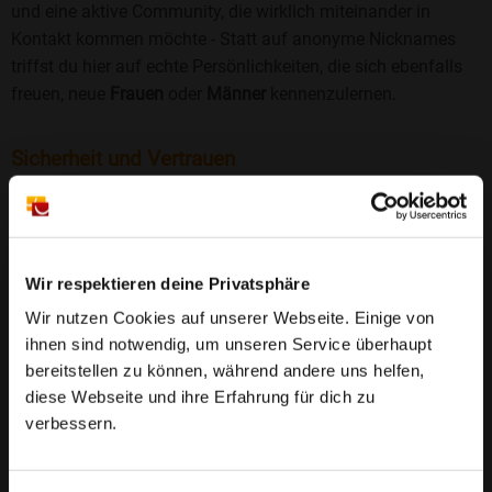
und eine aktive Community, die wirklich miteinander in
Kontakt kommen möchte - Statt auf anonyme Nicknames
triffst du hier auf echte Persönlichkeiten, die sich ebenfalls
freuen, neue
Frauen
oder
Männer
kennenzulernen.
Sicherheit und Vertrauen
Wir legen großen Wert auf Sicherheit und Datenschutz.
Jedes Profil wird manuell geprüft, und freiwillige
Echtheitschecks schaffen zusätzliches Vertrauen. Fake-
Profile und unangemessenes Verhalten haben bei uns keinen
Wir respektieren deine Privatsphäre
Platz.
Weiterlesen
Wir nutzen Cookies auf unserer Webseite. Einige von
ihnen sind notwendig, um unseren Service überhaupt
25 Jahre Erfahrung
: Seit 2000 bringt Bildkontakte
bereitstellen zu können, während andere uns helfen,
Menschen mit dem Wunsch nach einer
diese Webseite und ihre Erfahrung für dich zu
Partnerschaft zusammen. Dabei legen wir
verbessern.
großen Wert auf Sicherheit, Seriosität und eine
FAQ für Heckenhof
vertrauensvolle Umgebung.