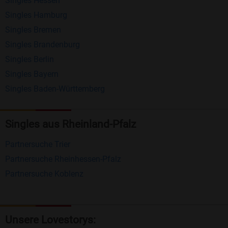
Singles Hessen
Erhalten und beantworten Sie kostenlos
Singles Hamburg
Nachrichten von anderen Mitgliedern.
Singles Bremen
Matching-Spiel
: Matchen Sie täglich bis zu 100
Singles Brandenburg
Profile ohne zusätzliche Kosten. So können Sie
Singles Berlin
Singles Bayern
spielend neue Leute kennenlernen.
Singles Baden-Württemberg
Was macht Bildkontakte besonders?
Kostenlose Kontaktfunktionen
: Im Gegensatz zu
Singles aus Rheinland-Pfalz
vielen anderen Singlebörsen bietet Bildkontakte
Partnersuche Trier
viele wichtige Funktionen zur Kontaktaufnahme
Partnersuche Rheinhessen-Pfalz
kostenlos an.
Partnersuche Koblenz
Große Community
: Mit über 4 Millionen
Registrierungen haben Sie beste Chancen,
jemanden zu finden, der zu Ihnen passt.
Unsere Lovestorys: