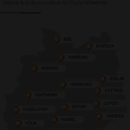
machen & an
Gruppenreisen für Singles
teilnehmen
KIEL
ROSTOCK
HAMBURG
BREMEN
BERLIN
HANNOVER
COTTBUS
DORTMUND
LEIPZIG
ERFURT
DÜSSELDORF
DRESDEN
KASSEL
KÖLN