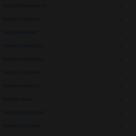
Kostenlos anmelden und neue Leute kennenlernen
Singles Reidenbruch
Singles Roßbach
Mit Bildkontakte kannst du den nächsten Schritt wagen –
Singles Hähnen
ohne Druck, aber mit viel Freude. Starte jetzt deine Reise und
entdecke, wie schön es ist, jemanden zu finden, der wirklich
Singles Kurtscheid
zu dir passt.
Singles Rothekreuz
Singles Datzeroth
Singles Hegerhof
Singles Alsau
Singles Breitscheid
Singles Ehlscheid