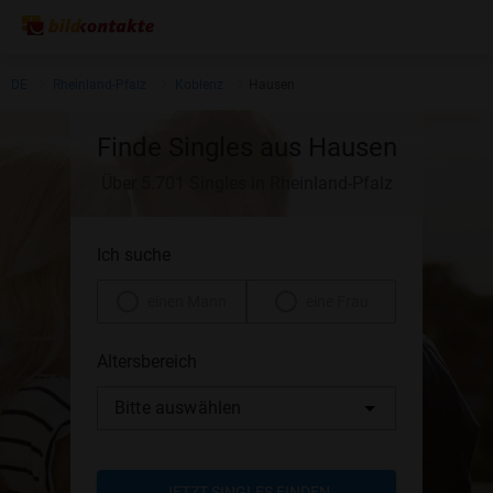
DE
Rheinland-Pfalz
Koblenz
Hausen
Finde Singles aus Hausen
Über 5.701 Singles in Rheinland-Pfalz
Ich suche
einen Mann
eine Frau
Altersbereich
Bitte auswählen
JETZT SINGLES FINDEN