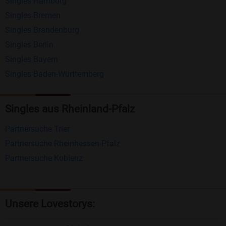
Singles Hamburg
Nachrichten von anderen Mitgliedern.
Singles Bremen
Matching-Spiel
: Matchen Sie täglich bis zu 100
Singles Brandenburg
Profile ohne zusätzliche Kosten. So können Sie
Singles Berlin
Singles Bayern
spielend neue Leute kennenlernen.
Singles Baden-Württemberg
Was macht Bildkontakte besonders?
Kostenlose Kontaktfunktionen
: Im Gegensatz zu
Singles aus Rheinland-Pfalz
vielen anderen Singlebörsen bietet Bildkontakte
Partnersuche Trier
viele wichtige Funktionen zur Kontaktaufnahme
Partnersuche Rheinhessen-Pfalz
kostenlos an.
Partnersuche Koblenz
Große Community
: Mit über 4 Millionen
Registrierungen haben Sie beste Chancen,
jemanden zu finden, der zu Ihnen passt.
Unsere Lovestorys:
Einfach und intuitiv
: Unsere Plattform ist