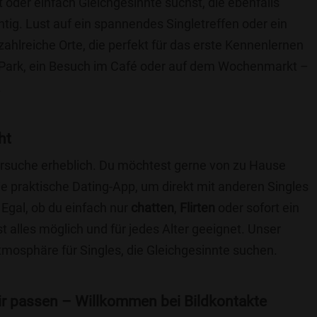
t oder einfach Gleichgesinnte suchst, die ebenfalls
chtig. Lust auf ein spannendes Singletreffen oder ein
zahlreiche Orte, die perfekt für das erste Kennenlernen
 Park, ein Besuch im Café oder auf dem Wochenmarkt –
.
ht
nersuche erheblich. Du möchtest gerne von zu Hause
e praktische Dating-App, um direkt mit anderen Singles
Egal, ob du einfach nur
chatten
,
Flirten
oder sofort ein
t alles möglich und für jedes Alter geeignet. Unser
Atmosphäre für Singles, die Gleichgesinnte suchen.
 dir passen – Willkommen bei Bildkontakte