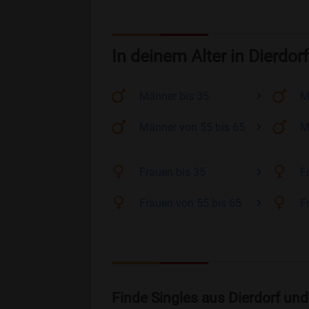
In deinem Alter in Dierdorf
Männer
bis 35
M
Männer
von 55 bis 65
M
Frauen
bis 35
F
Frauen
von 55 bis 65
F
Finde Singles aus Dierdorf un