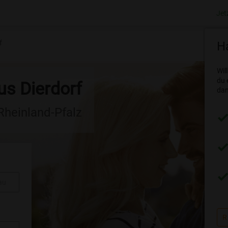
Jet
f
Ha
Wil
du 
us Dierdorf
dam
 Rheinland-Pfalz
au
R