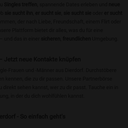
du
Singles treffen
, spannende Dates erleben und
neue
Ob
sie sucht ihn
,
er sucht sie
,
sie sucht sie
oder
er sucht
kommen, der nach Liebe, Freundschaft, einem Flirt oder
re Plattform bietet dir alles, was du für eine
– und das in einer
sicheren
,
freundlichen
Umgebung.
– Jetzt neue Kontakte knüpfen
ingle-Frauen und -Männer aus Dierdorf. Durchstöbere
 kennen, die zu dir passen. Unsere Partnerbörse
du direkt sehen kannst, wer zu dir passt. Tauche ein in
ng, in der du dich wohlfühlen kannst.
rdorf - So einfach geht's