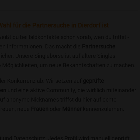
hl für die Partnersuche in Dierdorf ist
eißt du bei bildkontakte schon vorab, wen du triffst -
chen Informationen. Das macht die
Partnersuche
icher. Unsere Singlebörse ist auf ältere Singles
iche Möglichkeiten, um neue Bekanntschaften zu machen.
 der Konkurrenz ab. Wir setzen auf
geprüfte
ten
und eine aktive Community, die wirklich miteinander
uf anonyme Nicknames triffst du hier auf echte
 freuen, neue
Frauen
oder
Männer
kennenzulernen.
t und Datenschutz. Jedes Profil wird manuell geprüft,