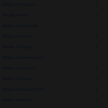
Kostenlos anmelden und neue Leute kennenlernen
Singles Klingelbach
Singles Herold
Mit Bildkontakte kannst du den nächsten Schritt wagen –
Singles Ergeshausen
ohne Druck, aber mit viel Freude. Starte jetzt deine Reise und
entdecke, wie schön es ist, jemanden zu finden, der wirklich
Singles Salscheid
zu dir passt.
Singles Cramberg
Singles Katzenelnbogen
Singles Laurenburg
Singles Schleuse
Singles Gasteyers Mühle
Singles Allendorf