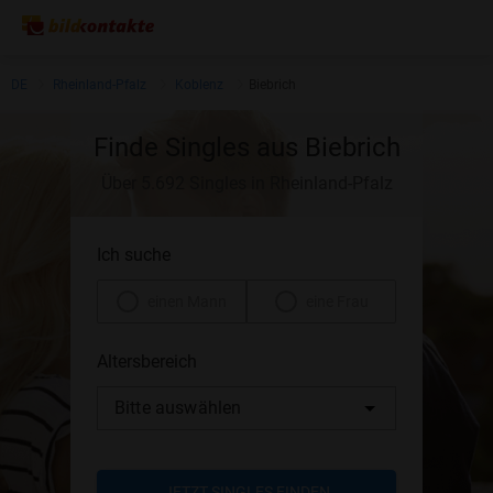
DE
Rheinland-Pfalz
Koblenz
Biebrich
Finde Singles aus Biebrich
Über 5.692 Singles in Rheinland-Pfalz
Ich suche
einen Mann
eine Frau
Altersbereich
Bitte auswählen
JETZT SINGLES FINDEN