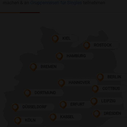
machen & an
Gruppenreisen für Singles
teilnehmen
KIEL
ROSTOCK
HAMBURG
BREMEN
BERLIN
HANNOVER
COTTBUS
DORTMUND
LEIPZIG
ERFURT
DÜSSELDORF
DRESDEN
KASSEL
KÖLN