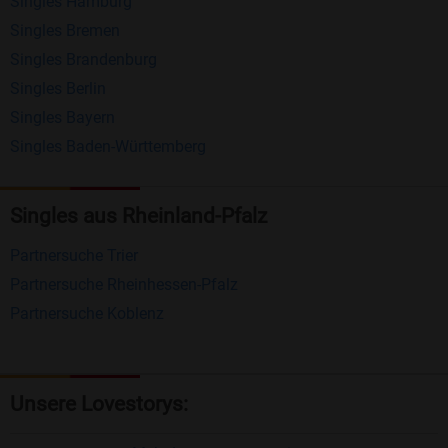
Singles Hamburg
Nachrichten von anderen Mitgliedern.
Singles Bremen
Matching-Spiel
: Matchen Sie täglich bis zu 100
Singles Brandenburg
Profile ohne zusätzliche Kosten. So können Sie
Singles Berlin
Singles Bayern
spielend neue Leute kennenlernen.
Singles Baden-Württemberg
Was macht Bildkontakte besonders?
Kostenlose Kontaktfunktionen
: Im Gegensatz zu
Singles aus Rheinland-Pfalz
vielen anderen Singlebörsen bietet Bildkontakte
Partnersuche Trier
viele wichtige Funktionen zur Kontaktaufnahme
Partnersuche Rheinhessen-Pfalz
kostenlos an.
Partnersuche Koblenz
Große Community
: Mit über 4 Millionen
Registrierungen haben Sie beste Chancen,
jemanden zu finden, der zu Ihnen passt.
Unsere Lovestorys:
Einfach und intuitiv
: Unsere Plattform ist