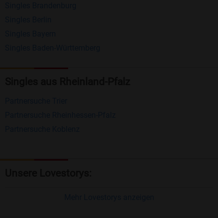
Singles Brandenburg
Matching-Spiel
: Matchen Sie täglich bis zu 100
Singles Berlin
Profile ohne zusätzliche Kosten. So können Sie
Singles Bayern
spielend neue Leute kennenlernen.
Singles Baden-Württemberg
Was macht Bildkontakte besonders?
Singles aus Rheinland-Pfalz
Kostenlose Kontaktfunktionen
: Im Gegensatz zu
Partnersuche Trier
vielen anderen Singlebörsen bietet Bildkontakte
Partnersuche Rheinhessen-Pfalz
viele wichtige Funktionen zur Kontaktaufnahme
Partnersuche Koblenz
kostenlos an.
Große Community
: Mit über 4 Millionen
Registrierungen haben Sie beste Chancen,
Unsere Lovestorys:
jemanden zu finden, der zu Ihnen passt.
Einfach und intuitiv
: Unsere Plattform ist
Mehr Lovestorys anzeigen
benutzerfreundlich gestaltet, sodass Sie sich voll