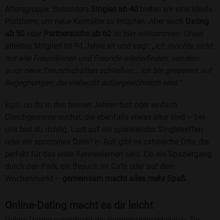
Altersgruppe. Besonders
Singles ab 40
bieten wir eine ideale
Plattform, um neue Kontakte zu knüpfen. Aber auch
Dating
ab 50
oder
Partnersuche ab 60
ist hier willkommen. Unser
ältestes Mitglied ist 94 Jahre alt und sagt:
„Ich möchte nicht
nur alte Freundinnen und Freunde wiederfinden, sondern
auch neue Freundschaften schließen... Ich bin gespannt auf
Begegnungen, die vielleicht außergewöhnlich sind.“
Egal, ob du in den besten Jahren bist oder einfach
Gleichgesinnte suchst, die ebenfalls etwas älter sind – bei
uns bist du richtig. Lust auf ein spannendes Singletreffen
oder ein spontanes Date? In Aull gibt es zahlreiche Orte, die
perfekt für das erste Kennenlernen sind. Ob ein Spaziergang
durch den Park, ein Besuch im Café oder auf dem
Wochenmarkt –
gemeinsam macht alles mehr Spaß
.
Online-Dating macht es dir leicht
Online-Dating vereinfacht die Partnersuche erheblich. Du