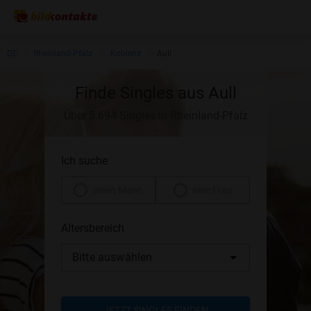
DE
Rheinland-Pfalz
Koblenz
Aull
Finde Singles aus Aull
Über 5.694 Singles in Rheinland-Pfalz
Ich suche
einen Mann
eine Frau
Altersbereich
Bitte auswählen
JETZT SINGLES FINDEN