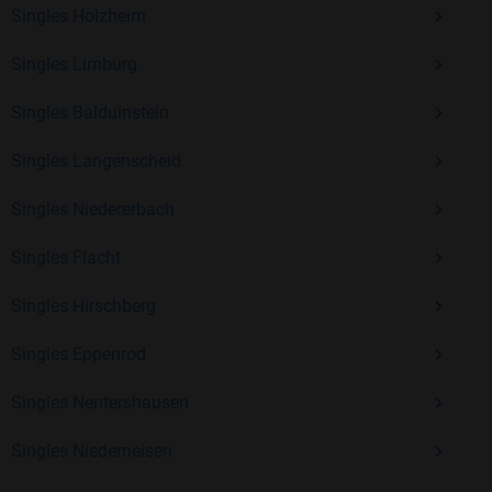
Singles Holzheim
Singles Limburg
Mit Bildkontakte kannst du den nächsten Schritt wagen –
ohne Druck, aber mit viel Freude. Starte jetzt deine Reise und
Singles Balduinstein
entdecke, wie schön es ist, jemanden zu finden, der wirklich
zu dir passt.
Singles Langenscheid
Singles Niedererbach
Singles Flacht
Singles Hirschberg
Singles Eppenrod
Singles Nentershausen
Singles Niederneisen