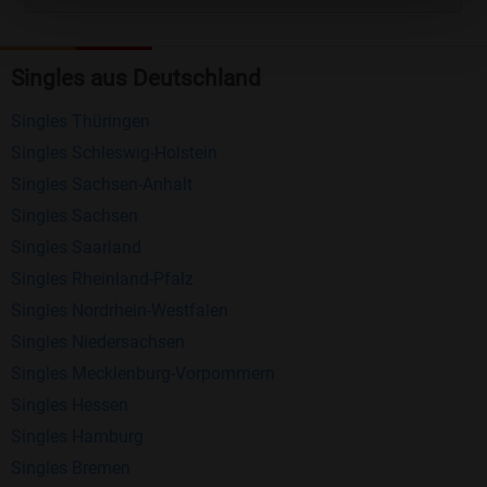
Kostenlose Funktionen bei Bildkontakte
Registrierung
: Erstellen Sie Ihr eigenes Profil
Singles aus Deutschland
kostenlos.
Singles Thüringen
Mitglieder finden
: Suchen Sie kostenlos nach
Singles Schleswig-Holstein
anderen Singles die zu Ihnen passen.
Singles Sachsen-Anhalt
Profile einsehen
: Sie können andere Profile
Singles Sachsen
inklusive des Profilbldes kostenlos ansehen.
Singles Saarland
Kostenloses Nachrichtensystem
: Alle wichtigen
Singles Rheinland-Pfalz
Funktionen des Nachrichtensystems sind völlig
Singles Nordrhein-Westfalen
kostenlos und ohne versteckte Kosten!
Singles Niedersachsen
Schreiben Sie kostenlos Nachrichten an
Singles Mecklenburg-Vorpommern
anderen Mitgliedern.
Singles Hessen
Singles Hamburg
Erhalten und beantworten Sie kostenlos
Singles Bremen
Nachrichten von anderen Mitgliedern.