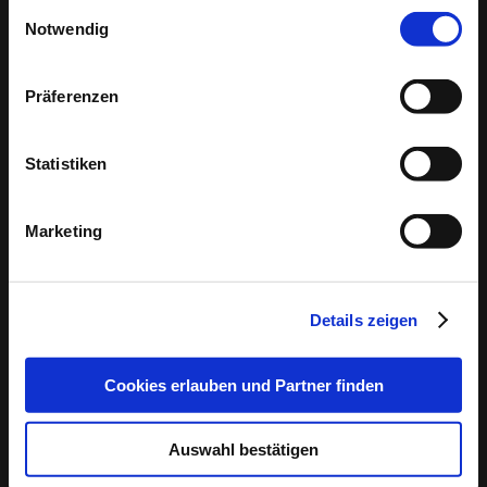
Einwilligungsauswahl
❤️ Wo kann ich in Alpenrod Singles kennenlernen?
Manuell geprüfte Profile
: Bei Bildkontakte wird
Notwendig
In der Singlebörse
bildkontakte.de
kannst du attraktive
jedes Profil sorgfältig von unserem Team
Singles aus Alpenrod kennenlernen. Melde dich jetzt ganz
überprüft, bevor es aktiviert wird, um
einfach kostenlos an!
Präferenzen
sicherzustellen, dass du nur echte Menschen
❤️ Welche Singlebörse für Alpenrod ist wirklich
kennenlernst.
kostenlos?
Statistiken
Echtheitschecks
: Freiwillige Echtheitsprüfungen
bildkontakte.de
ist für Männer und Frauen dauerhaft
kostenlos nutzbar. Hier kannst du anderen Singles kostenlos
bieten Ihnen die Möglichkeit, noch mehr
Marketing
Nachrichten schicken und auf Nachrichten antworten.
Vertrauen in Ihre Kontakte zu haben.
Keine Chance für Störenfriede
: Wir sorgen dafür,
dass Fake-Profile und unangebrachtes Verhalten
Details zeigen
keinen Platz auf unserer Plattform haben und Sie
sich auf Bildkontakte sicher fühlen können.
Cookies erlauben und Partner finden
Kundendienst
: Der Kundendienst steht
kompetent Rede und Antwort, dazu können
Auswahl bestätigen
unterschiedliche Wege gewählt werden. Wie z.B.