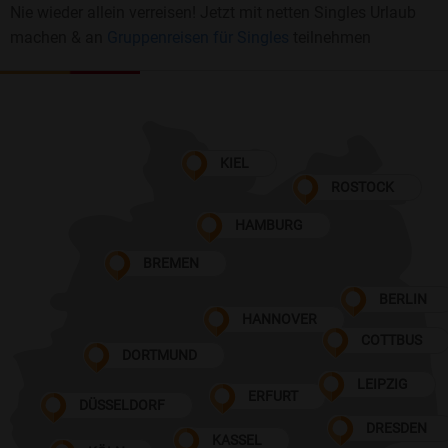
Nie wieder allein verreisen! Jetzt mit netten Singles Urlaub
machen & an
Gruppenreisen für Singles
teilnehmen
KIEL
ROSTOCK
HAMBURG
BREMEN
BERLIN
HANNOVER
COTTBUS
DORTMUND
LEIPZIG
ERFURT
DÜSSELDORF
DRESDEN
KASSEL