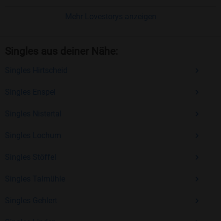
Einfach und intuitiv
: Unsere Plattform ist
benutzerfreundlich gestaltet, sodass Sie sich voll
Mehr Lovestorys anzeigen
und ganz auf das Kennenlernen konzentrieren
können.
Singles aus deiner Nähe:
Optionaler Premium-Zugang
: Für nur 14,90
Singles Hirtscheid
€/Monat können Sie zusätzliche Funktionen
freischalten, die Ihre Chancen bei der
Singles Enspel
Partnersuche verbessern.
Singles Nistertal
Jetzt kostenlos anmelden und neue Menschen
Singles Lochum
kennenlernen
Singles Stöffel
Sind Sie bereit, Ihr Liebesglück selbst in die Hand zu
nehmen? Dann melden Sie sich jetzt kostenlos bei
Singles Talmühle
Bildkontakte an! Hier warten Singles ab 40, die genau wie Sie
auf der Suche nach einem passenden Partner sind.
Singles Gehlert
Überzeugen Sie sich selbst von unserer langjährigen