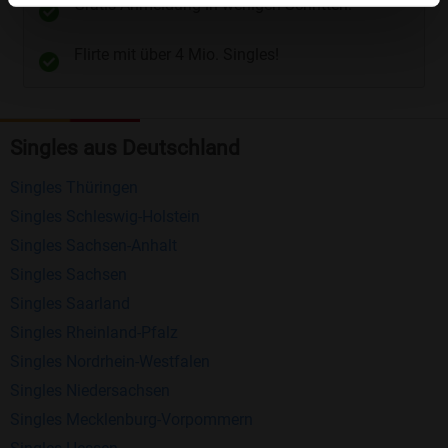
Gratis Anmeldung in wenigen Schritten.
Telefon
und
E-Mail
.
Flirte mit über 4 Mio. Singles!
Kostenlose Funktionen bei Bildkontakte
Registrierung
: Erstellen Sie Ihr eigenes Profil
Singles aus Deutschland
kostenlos.
Mitglieder finden
: Suchen Sie kostenlos nach
Singles Thüringen
anderen Singles die zu Ihnen passen.
Singles Schleswig-Holstein
Profile einsehen
: Sie können andere Profile
Singles Sachsen-Anhalt
inklusive des Profilbldes kostenlos ansehen.
Singles Sachsen
Kostenloses Nachrichtensystem
: Alle wichtigen
Singles Saarland
Funktionen des Nachrichtensystems sind völlig
Singles Rheinland-Pfalz
kostenlos und ohne versteckte Kosten!
Singles Nordrhein-Westfalen
Singles Niedersachsen
Schreiben Sie kostenlos Nachrichten an
Singles Mecklenburg-Vorpommern
anderen Mitgliedern.