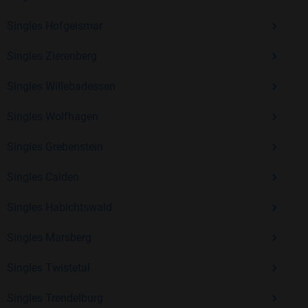
Erfahrung und vielen positiven Bewertungen.
Singles Hofgeismar
Kostenlos anmelden und neue Leute kennenlernen
Singles Zierenberg
Singles Willebadessen
Mit Bildkontakte kannst du den nächsten Schritt wagen –
ohne Druck, aber mit viel Freude. Starte jetzt deine Reise und
Singles Wolfhagen
entdecke, wie schön es ist, jemanden zu finden, der wirklich
Singles Grebenstein
zu dir passt.
Singles Calden
Singles Habichtswald
Singles Marsberg
Singles Twistetal
Singles Trendelburg