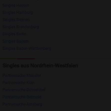
Singles Hessen
Erhalten und beantworten Sie kostenlos
Singles Hamburg
Nachrichten von anderen Mitgliedern.
Singles Bremen
Matching-Spiel
: Matchen Sie täglich bis zu 100
Singles Brandenburg
Profile ohne zusätzliche Kosten. So können Sie
Singles Berlin
Singles Bayern
spielend neue Leute kennenlernen.
Singles Baden-Württemberg
Was macht Bildkontakte besonders?
Kostenlose Kontaktfunktionen
: Im Gegensatz zu
Singles aus Nordrhein-Westfalen
vielen anderen Singlebörsen bietet Bildkontakte
Partnersuche Münster
viele wichtige Funktionen zur Kontaktaufnahme
Partnersuche Köln
kostenlos an.
Partnersuche Düsseldorf
Große Community
: Mit über 4 Millionen
Partnersuche Detmold
Registrierungen haben Sie beste Chancen,
Partnersuche Arnsberg
jemanden zu finden, der zu Ihnen passt.