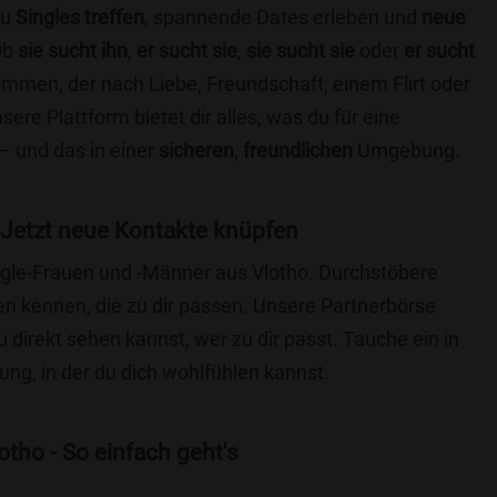
du
Singles treffen
, spannende Dates erleben und
neue
Ob
sie sucht ihn
,
er sucht sie
,
sie sucht sie
oder
er sucht
kommen, der nach Liebe, Freundschaft, einem Flirt oder
re Plattform bietet dir alles, was du für eine
– und das in einer
sicheren
,
freundlichen
Umgebung.
 Jetzt neue Kontakte knüpfen
ingle-Frauen und -Männer aus Vlotho. Durchstöbere
 kennen, die zu dir passen. Unsere Partnerbörse
du direkt sehen kannst, wer zu dir passt. Tauche ein in
ng, in der du dich wohlfühlen kannst.
tho - So einfach geht's