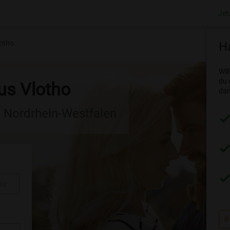
Jet
otho
Ha
Wil
du 
us Vlotho
dam
n Nordrhein-Westfalen
au
R