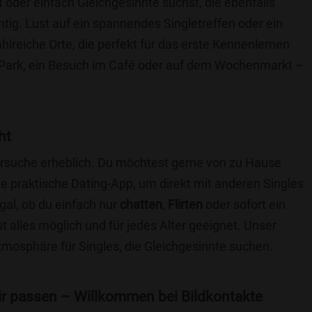
t oder einfach Gleichgesinnte suchst, die ebenfalls
chtig. Lust auf ein spannendes Singletreffen oder ein
hlreiche Orte, die perfekt für das erste Kennenlernen
 Park, ein Besuch im Café oder auf dem Wochenmarkt –
.
ht
nersuche erheblich. Du möchtest gerne von zu Hause
e praktische Dating-App, um direkt mit anderen Singles
gal, ob du einfach nur
chatten
,
Flirten
oder sofort ein
t alles möglich und für jedes Alter geeignet. Unser
Atmosphäre für Singles, die Gleichgesinnte suchen.
 dir passen – Willkommen bei Bildkontakte