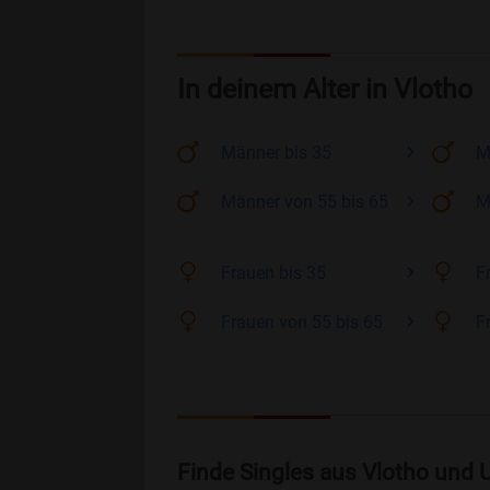
In deinem Alter in Vlotho
Männer
bis 35
M
Männer
von 55 bis 65
M
Frauen
bis 35
F
Frauen
von 55 bis 65
F
Finde Singles aus Vlotho und 