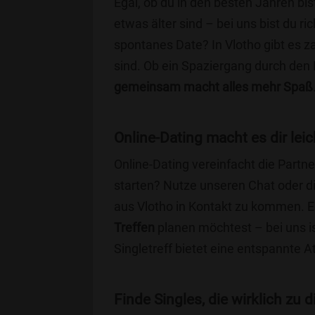
Egal, ob du in den besten Jahren bis
etwas älter sind – bei uns bist du ri
spontanes Date? In Vlotho gibt es za
sind. Ob ein Spaziergang durch den
gemeinsam macht alles mehr Spaß
Online-Dating macht es dir leic
Online-Dating vereinfacht die Part
starten? Nutze unseren Chat oder di
aus Vlotho in Kontakt zu kommen. E
Treffen
planen möchtest – bei uns is
Singletreff bietet eine entspannte 
Finde Singles, die wirklich zu