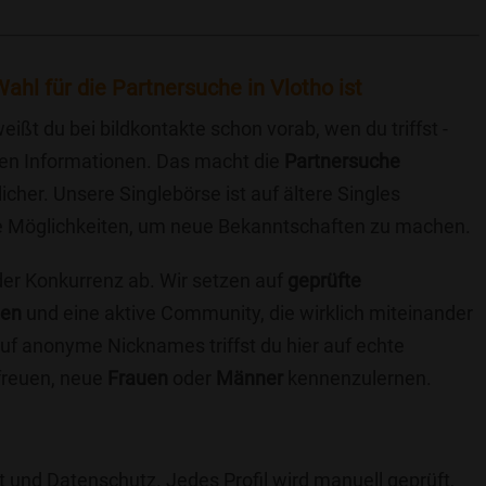
ahl für die Partnersuche in Vlotho ist
eißt du bei bildkontakte schon vorab, wen du triffst -
chen Informationen. Das macht die
Partnersuche
icher. Unsere Singlebörse ist auf ältere Singles
iche Möglichkeiten, um neue Bekanntschaften zu machen.
 der Konkurrenz ab. Wir setzen auf
geprüfte
ten
und eine aktive Community, die wirklich miteinander
uf anonyme Nicknames triffst du hier auf echte
 freuen, neue
Frauen
oder
Männer
kennenzulernen.
t und Datenschutz. Jedes Profil wird manuell geprüft,