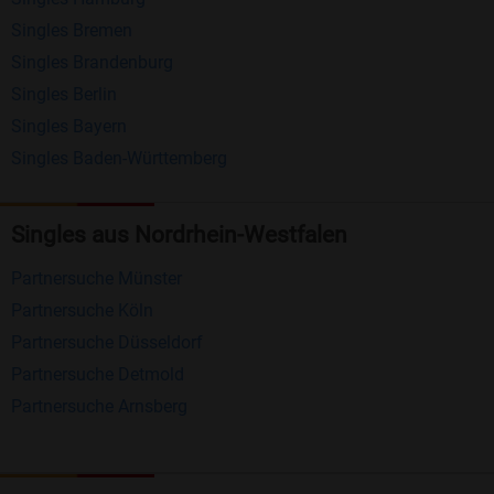
Nachrichten von anderen Mitgliedern.
Singles Bremen
Matching-Spiel
: Matchen Sie täglich bis zu 100
Singles Brandenburg
Profile ohne zusätzliche Kosten. So können Sie
Singles Berlin
Singles Bayern
spielend neue Leute kennenlernen.
Singles Baden-Württemberg
Was macht Bildkontakte besonders?
Kostenlose Kontaktfunktionen
: Im Gegensatz zu
Singles aus Nordrhein-Westfalen
vielen anderen Singlebörsen bietet Bildkontakte
Partnersuche Münster
viele wichtige Funktionen zur Kontaktaufnahme
Partnersuche Köln
kostenlos an.
Partnersuche Düsseldorf
Große Community
: Mit über 4 Millionen
Partnersuche Detmold
Registrierungen haben Sie beste Chancen,
Partnersuche Arnsberg
jemanden zu finden, der zu Ihnen passt.
Einfach und intuitiv
: Unsere Plattform ist