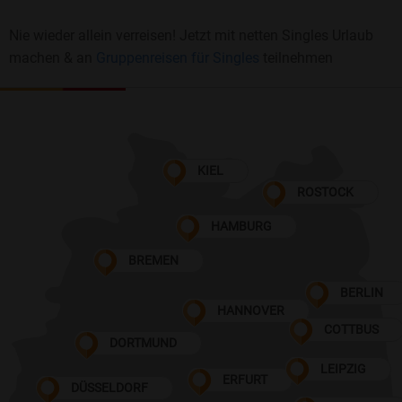
Nie wieder allein verreisen! Jetzt mit netten Singles Urlaub
machen & an
Gruppenreisen für Singles
teilnehmen
KIEL
ROSTOCK
HAMBURG
BREMEN
BERLIN
HANNOVER
COTTBUS
DORTMUND
LEIPZIG
ERFURT
DÜSSELDORF