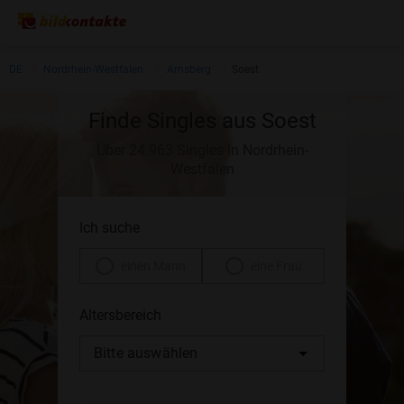
DE
Nordrhein-Westfalen
Arnsberg
Soest
Finde Singles aus Soest
Über 24.963 Singles in Nordrhein-
Westfalen
Ich suche
einen Mann
eine Frau
Altersbereich
Bitte auswählen