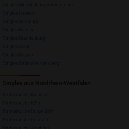
Singles Mecklenburg-Vorpommern
Erhalten und beantworten Sie kostenlos
Singles Hessen
Nachrichten von anderen Mitgliedern.
Singles Hamburg
Singles Bremen
Matching-Spiel
: Matchen Sie täglich bis zu 100
Singles Brandenburg
Profile ohne zusätzliche Kosten. So können Sie
Singles Berlin
spielend neue Leute kennenlernen.
Singles Bayern
Singles Baden-Württemberg
Was macht Bildkontakte besonders?
Kostenlose Kontaktfunktionen
: Im Gegensatz zu
Singles aus Nordrhein-Westfalen
vielen anderen Singlebörsen bietet Bildkontakte
viele wichtige Funktionen zur Kontaktaufnahme
Partnersuche Münster
kostenlos an.
Partnersuche Köln
Große Community
: Mit über 4 Millionen
Partnersuche Düsseldorf
Registrierungen haben Sie beste Chancen,
Partnersuche Detmold
jemanden zu finden, der zu Ihnen passt.
Partnersuche Arnsberg