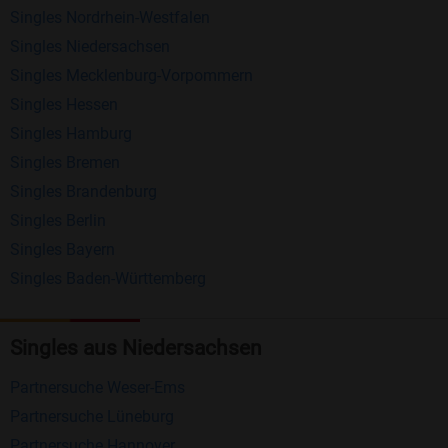
Singles Nordrhein-Westfalen
Schreiben Sie kostenlos Nachrichten an
Singles Niedersachsen
anderen Mitgliedern.
Singles Mecklenburg-Vorpommern
Erhalten und beantworten Sie kostenlos
Singles Hessen
Nachrichten von anderen Mitgliedern.
Singles Hamburg
Singles Bremen
Matching-Spiel
: Matchen Sie täglich bis zu 100
Singles Brandenburg
Profile ohne zusätzliche Kosten. So können Sie
Singles Berlin
spielend neue Leute kennenlernen.
Singles Bayern
Singles Baden-Württemberg
Was macht Bildkontakte besonders?
Kostenlose Kontaktfunktionen
: Im Gegensatz zu
Singles aus Niedersachsen
vielen anderen Singlebörsen bietet Bildkontakte
viele wichtige Funktionen zur Kontaktaufnahme
Partnersuche Weser-Ems
kostenlos an.
Partnersuche Lüneburg
Große Community
: Mit über 4 Millionen
Partnersuche Hannover