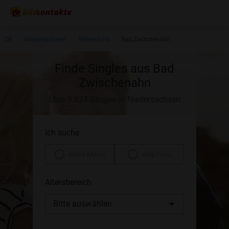
DE
Niedersachsen
Weser-Ems
Bad Zwischenahn
Finde Singles aus Bad
Zwischenahn
Über 9.624 Singles in Niedersachsen
Ich suche
einen Mann
eine Frau
Altersbereich
Bitte auswählen