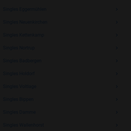
Erfahrung und vielen positiven Bewertungen.
Singles Eggermühlen
Kostenlos anmelden und neue Leute kennenlernen
Singles Neuenkirchen
Singles Kettenkamp
Mit Bildkontakte kannst du den nächsten Schritt wagen –
ohne Druck, aber mit viel Freude. Starte jetzt deine Reise und
Singles Nortrup
entdecke, wie schön es ist, jemanden zu finden, der wirklich
zu dir passt.
Singles Badbergen
Singles Holdorf
Singles Voltlage
Singles Bippen
Singles Damme
Singles Wallenhorst