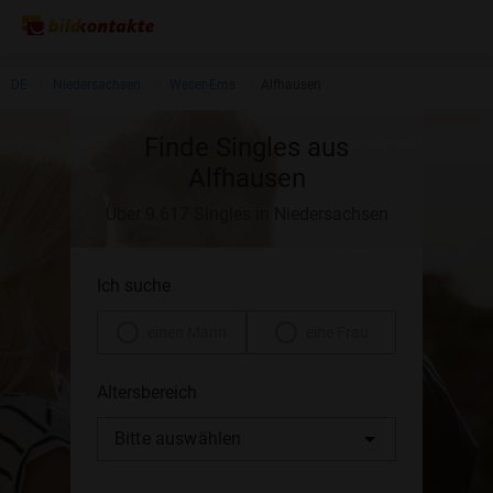
DE
Niedersachsen
Weser-Ems
Alfhausen
Finde Singles aus
Alfhausen
Über 9.617 Singles in Niedersachsen
Ich suche
einen Mann
eine Frau
Altersbereich
Bitte auswählen