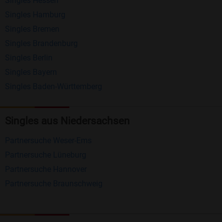
Singles Hessen
Erhalten und beantworten Sie kostenlos
Singles Hamburg
Nachrichten von anderen Mitgliedern.
Singles Bremen
Matching-Spiel
: Matchen Sie täglich bis zu 100
Singles Brandenburg
Profile ohne zusätzliche Kosten. So können Sie
Singles Berlin
Singles Bayern
spielend neue Leute kennenlernen.
Singles Baden-Württemberg
Was macht Bildkontakte besonders?
Kostenlose Kontaktfunktionen
: Im Gegensatz zu
Singles aus Niedersachsen
vielen anderen Singlebörsen bietet Bildkontakte
Partnersuche Weser-Ems
viele wichtige Funktionen zur Kontaktaufnahme
Partnersuche Lüneburg
kostenlos an.
Partnersuche Hannover
Große Community
: Mit über 4 Millionen
Partnersuche Braunschweig
Registrierungen haben Sie beste Chancen,
jemanden zu finden, der zu Ihnen passt.