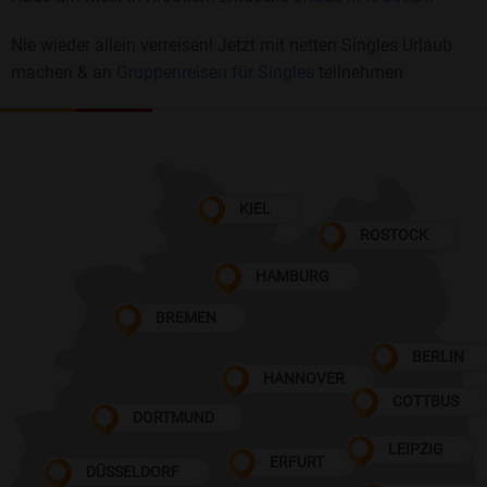
Nie wieder allein verreisen! Jetzt mit netten Singles Urlaub
machen & an
Gruppenreisen für Singles
teilnehmen
KIEL
ROSTOCK
HAMBURG
BREMEN
BERLIN
HANNOVER
COTTBUS
DORTMUND
LEIPZIG
ERFURT
DÜSSELDORF