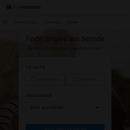
DE
Niedersachsen
Hannover
Sehnde
Finde Singles aus Sehnde
Über 9.621 Singles in Niedersachsen
Ich suche
einen Mann
eine Frau
Altersbereich
Bitte auswählen
JETZT SINGLES FINDEN