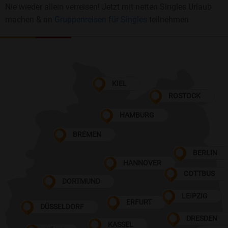
Nie wieder allein verreisen! Jetzt mit netten Singles Urlaub
machen & an
Gruppenreisen für Singles
teilnehmen
KIEL
ROSTOCK
HAMBURG
BREMEN
BERLIN
HANNOVER
COTTBUS
DORTMUND
LEIPZIG
ERFURT
DÜSSELDORF
DRESDEN
KASSEL