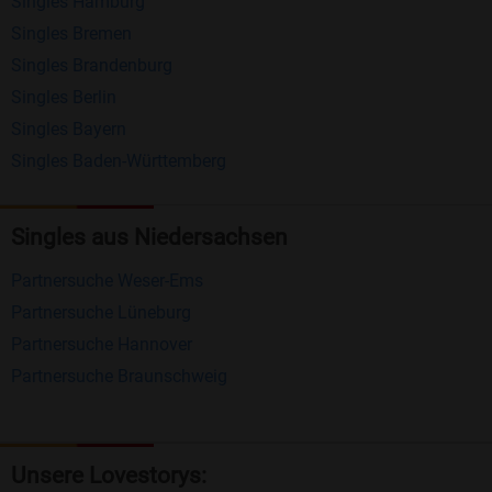
Singles Hamburg
Nachrichten von anderen Mitgliedern.
Singles Bremen
Matching-Spiel
: Matchen Sie täglich bis zu 100
Singles Brandenburg
Profile ohne zusätzliche Kosten. So können Sie
Singles Berlin
Singles Bayern
spielend neue Leute kennenlernen.
Singles Baden-Württemberg
Was macht Bildkontakte besonders?
Kostenlose Kontaktfunktionen
: Im Gegensatz zu
Singles aus Niedersachsen
vielen anderen Singlebörsen bietet Bildkontakte
Partnersuche Weser-Ems
viele wichtige Funktionen zur Kontaktaufnahme
Partnersuche Lüneburg
kostenlos an.
Partnersuche Hannover
Große Community
: Mit über 4 Millionen
Partnersuche Braunschweig
Registrierungen haben Sie beste Chancen,
jemanden zu finden, der zu Ihnen passt.
Einfach und intuitiv
: Unsere Plattform ist
Unsere Lovestorys: