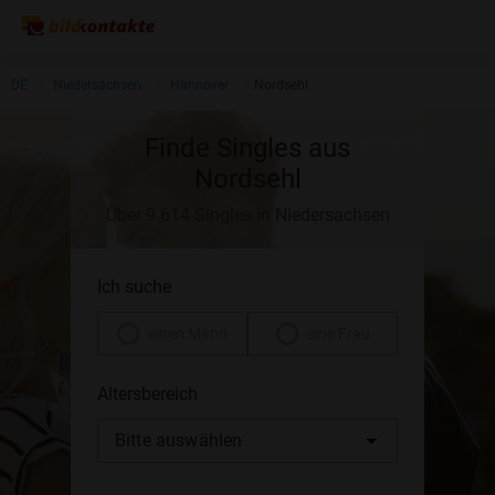
DE
Niedersachsen
Hannover
Nordsehl
Finde Singles aus
Nordsehl
Über 9.614 Singles in Niedersachsen
Ich suche
einen Mann
eine Frau
Altersbereich
Bitte auswählen