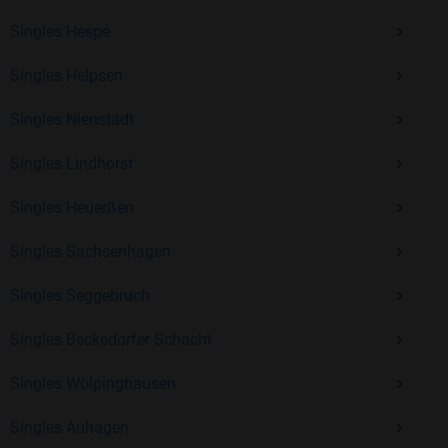
Erfahrung und vielen positiven Bewertungen.
Singles Hespe
Kostenlos anmelden und neue Leute kennenlernen
Singles Helpsen
Singles Nienstädt
Mit Bildkontakte kannst du den nächsten Schritt wagen –
ohne Druck, aber mit viel Freude. Starte jetzt deine Reise und
Singles Lindhorst
entdecke, wie schön es ist, jemanden zu finden, der wirklich
zu dir passt.
Singles Heuerßen
Singles Sachsenhagen
Singles Seggebruch
Singles Beckedorfer Schacht
Singles Wölpinghausen
Singles Auhagen