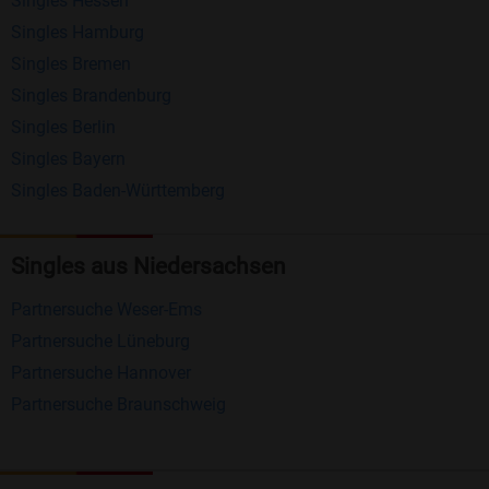
Singles Hessen
Erhalten und beantworten Sie kostenlos
Singles Hamburg
Nachrichten von anderen Mitgliedern.
Singles Bremen
Matching-Spiel
: Matchen Sie täglich bis zu 100
Singles Brandenburg
Profile ohne zusätzliche Kosten. So können Sie
Singles Berlin
Singles Bayern
spielend neue Leute kennenlernen.
Singles Baden-Württemberg
Was macht Bildkontakte besonders?
Kostenlose Kontaktfunktionen
: Im Gegensatz zu
Singles aus Niedersachsen
vielen anderen Singlebörsen bietet Bildkontakte
Partnersuche Weser-Ems
viele wichtige Funktionen zur Kontaktaufnahme
Partnersuche Lüneburg
kostenlos an.
Partnersuche Hannover
Große Community
: Mit über 4 Millionen
Partnersuche Braunschweig
Registrierungen haben Sie beste Chancen,
jemanden zu finden, der zu Ihnen passt.