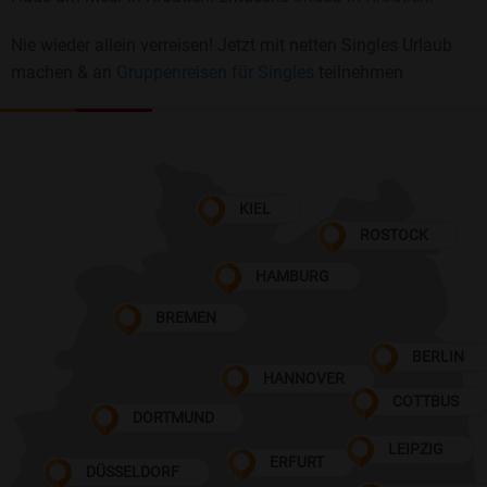
Nie wieder allein verreisen! Jetzt mit netten Singles Urlaub
machen & an
Gruppenreisen für Singles
teilnehmen
KIEL
ROSTOCK
HAMBURG
BREMEN
BERLIN
HANNOVER
COTTBUS
DORTMUND
LEIPZIG
ERFURT
DÜSSELDORF