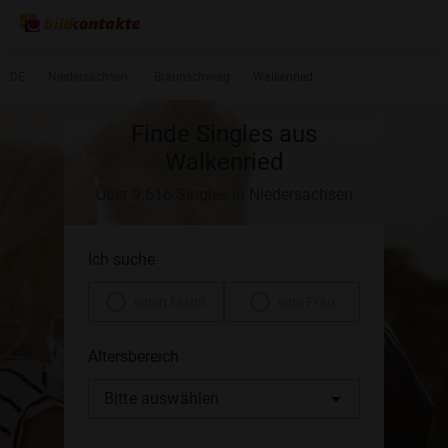
DE
Niedersachsen
Braunschweig
Walkenried
Finde Singles aus
Walkenried
Über 9.616 Singles in Niedersachsen
Ich suche
einen Mann
eine Frau
Altersbereich
Bitte auswählen