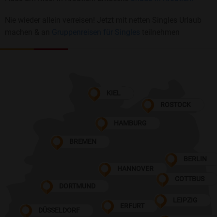
Nie wieder allein verreisen! Jetzt mit netten Singles Urlaub
machen & an
Gruppenreisen für Singles
teilnehmen
KIEL
ROSTOCK
HAMBURG
BREMEN
BERLIN
HANNOVER
COTTBUS
DORTMUND
LEIPZIG
ERFURT
DÜSSELDORF