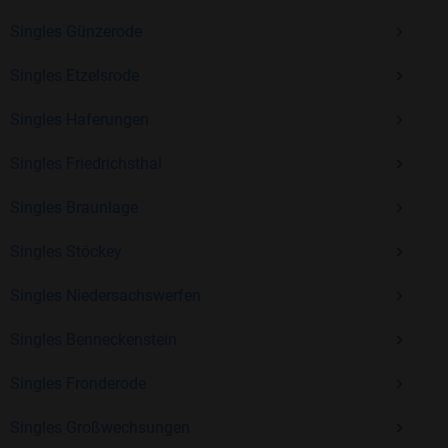
Erfahrung und vielen positiven Bewertungen.
Singles Günzerode
Kostenlos anmelden und neue Leute kennenlernen
Singles Etzelsrode
Singles Haferungen
Mit Bildkontakte kannst du den nächsten Schritt wagen –
ohne Druck, aber mit viel Freude. Starte jetzt deine Reise und
Singles Friedrichsthal
entdecke, wie schön es ist, jemanden zu finden, der wirklich
zu dir passt.
Singles Braunlage
Singles Stöckey
Singles Niedersachswerfen
Singles Benneckenstein
Singles Fronderode
Singles Großwechsungen