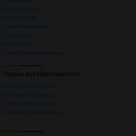
Singles Hessen
Erhalten und beantworten Sie kostenlos
Singles Hamburg
Nachrichten von anderen Mitgliedern.
Singles Bremen
Matching-Spiel
: Matchen Sie täglich bis zu 100
Singles Brandenburg
Profile ohne zusätzliche Kosten. So können Sie
Singles Berlin
Singles Bayern
spielend neue Leute kennenlernen.
Singles Baden-Württemberg
Was macht Bildkontakte besonders?
Kostenlose Kontaktfunktionen
: Im Gegensatz zu
Singles aus Niedersachsen
vielen anderen Singlebörsen bietet Bildkontakte
Partnersuche Weser-Ems
viele wichtige Funktionen zur Kontaktaufnahme
Partnersuche Lüneburg
kostenlos an.
Partnersuche Hannover
Große Community
: Mit über 4 Millionen
Partnersuche Braunschweig
Registrierungen haben Sie beste Chancen,
jemanden zu finden, der zu Ihnen passt.