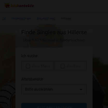
DE
Niedersachsen
Braunschweig
Hillerse
Finde Singles aus Hillerse
Über 9.625 Singles in Niedersachsen
Ich suche
einen Mann
eine Frau
Altersbereich
Bitte auswählen
JETZT SINGLES FINDEN