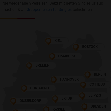
Nie wieder allein verreisen! Jetzt mit netten Singles Urlaub
machen & an
Gruppenreisen für Singles
teilnehmen
KIEL
ROSTOCK
HAMBURG
BREMEN
BERLIN
HANNOVER
COTTBUS
DORTMUND
LEIPZIG
ERFURT
DÜSSELDORF
DRESDEN
KASSEL