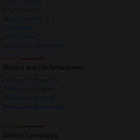
Singles Hamburg
Nachrichten von anderen Mitgliedern.
Singles Bremen
Matching-Spiel
: Matchen Sie täglich bis zu 100
Singles Brandenburg
Profile ohne zusätzliche Kosten. So können Sie
Singles Berlin
Singles Bayern
spielend neue Leute kennenlernen.
Singles Baden-Württemberg
Was macht Bildkontakte besonders?
Kostenlose Kontaktfunktionen
: Im Gegensatz zu
Singles aus Niedersachsen
vielen anderen Singlebörsen bietet Bildkontakte
Partnersuche Weser-Ems
viele wichtige Funktionen zur Kontaktaufnahme
Partnersuche Lüneburg
kostenlos an.
Partnersuche Hannover
Große Community
: Mit über 4 Millionen
Partnersuche Braunschweig
Registrierungen haben Sie beste Chancen,
jemanden zu finden, der zu Ihnen passt.
Einfach und intuitiv
: Unsere Plattform ist
Unsere Lovestorys: