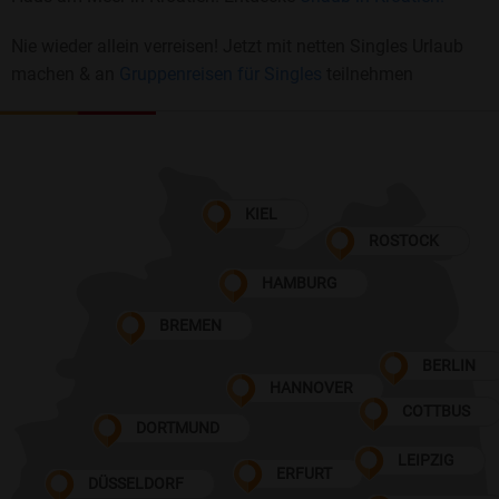
Nie wieder allein verreisen! Jetzt mit netten Singles Urlaub
machen & an
Gruppenreisen für Singles
teilnehmen
KIEL
ROSTOCK
HAMBURG
BREMEN
BERLIN
HANNOVER
COTTBUS
DORTMUND
LEIPZIG
ERFURT
DÜSSELDORF