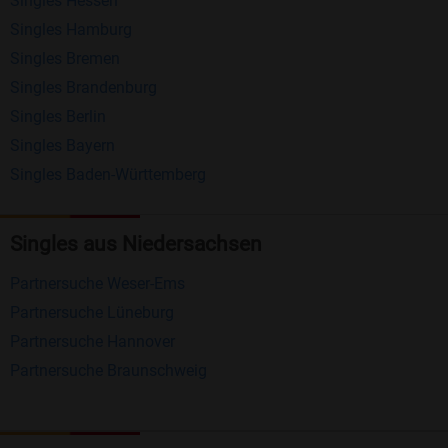
Singles Hessen
Erhalten und beantworten Sie kostenlos
Singles Hamburg
Nachrichten von anderen Mitgliedern.
Singles Bremen
Matching-Spiel
: Matchen Sie täglich bis zu 100
Singles Brandenburg
Profile ohne zusätzliche Kosten. So können Sie
Singles Berlin
Singles Bayern
spielend neue Leute kennenlernen.
Singles Baden-Württemberg
Was macht Bildkontakte besonders?
Kostenlose Kontaktfunktionen
: Im Gegensatz zu
Singles aus Niedersachsen
vielen anderen Singlebörsen bietet Bildkontakte
Partnersuche Weser-Ems
viele wichtige Funktionen zur Kontaktaufnahme
Partnersuche Lüneburg
kostenlos an.
Partnersuche Hannover
Große Community
: Mit über 4 Millionen
Partnersuche Braunschweig
Registrierungen haben Sie beste Chancen,
jemanden zu finden, der zu Ihnen passt.