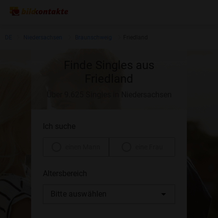
DE
Niedersachsen
Braunschweig
Friedland
Finde Singles aus
Friedland
Über 9.625 Singles in Niedersachsen
Ich suche
einen Mann
eine Frau
Altersbereich
Bitte auswählen