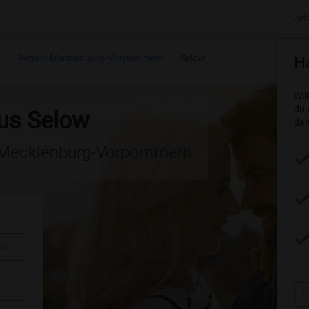
Jet
n
Region Mecklenburg-Vorpommern
Selow
Ha
Wil
du 
aus Selow
dam
n Mecklenburg-Vorpommern
au
R