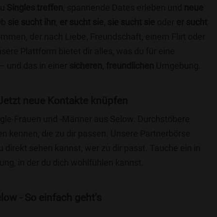
du
Singles treffen
, spannende Dates erleben und
neue
Ob
sie sucht ihn
,
er sucht sie
,
sie sucht sie
oder
er sucht
kommen, der nach Liebe, Freundschaft, einem Flirt oder
re Plattform bietet dir alles, was du für eine
– und das in einer
sicheren
,
freundlichen
Umgebung.
Jetzt neue Kontakte knüpfen
ingle-Frauen und -Männer aus Selow. Durchstöbere
 kennen, die zu dir passen. Unsere Partnerbörse
du direkt sehen kannst, wer zu dir passt. Tauche ein in
ng, in der du dich wohlfühlen kannst.
low - So einfach geht's