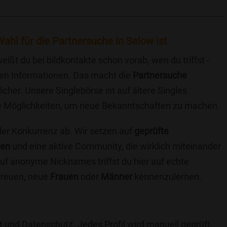
ahl für die Partnersuche in Selow ist
eißt du bei bildkontakte schon vorab, wen du triffst -
chen Informationen. Das macht die
Partnersuche
icher. Unsere Singlebörse ist auf ältere Singles
iche Möglichkeiten, um neue Bekanntschaften zu machen.
 der Konkurrenz ab. Wir setzen auf
geprüfte
ten
und eine aktive Community, die wirklich miteinander
uf anonyme Nicknames triffst du hier auf echte
 freuen, neue
Frauen
oder
Männer
kennenzulernen.
t und Datenschutz. Jedes Profil wird manuell geprüft,