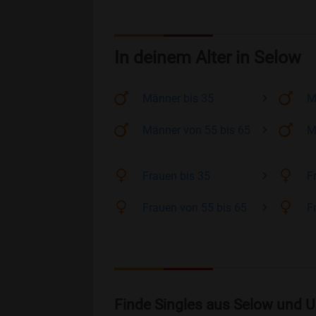
In deinem Alter in Selow
Männer
bis 35
M
Männer
von 55 bis 65
M
Frauen
bis 35
F
Frauen
von 55 bis 65
F
Finde Singles aus Selow und U