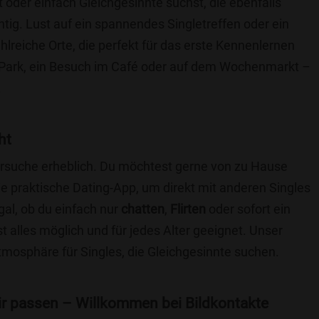
t oder einfach Gleichgesinnte suchst, die ebenfalls
chtig. Lust auf ein spannendes Singletreffen oder ein
hlreiche Orte, die perfekt für das erste Kennenlernen
 Park, ein Besuch im Café oder auf dem Wochenmarkt –
.
ht
nersuche erheblich. Du möchtest gerne von zu Hause
e praktische Dating-App, um direkt mit anderen Singles
al, ob du einfach nur
chatten
,
Flirten
oder sofort ein
t alles möglich und für jedes Alter geeignet. Unser
Atmosphäre für Singles, die Gleichgesinnte suchen.
 dir passen – Willkommen bei Bildkontakte