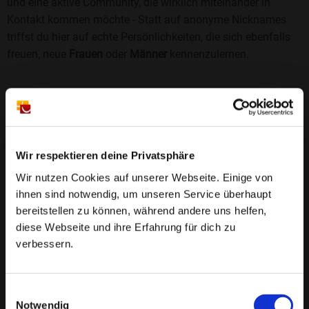
und eine aktive Community, die wirklich miteinander in
Kontakt kommen möchte - Statt auf anonyme Nicknames
triffst du hier auf echte Persönlichkeiten, die sich ebenfalls
freuen, neue
Frauen
oder
Männer
kennenzulernen.
Sicherheit und Vertrauen
Wir legen großen Wert auf Sicherheit und Datenschutz.
Jedes Profil wird manuell geprüft, und freiwillige
Echtheitschecks schaffen zusätzliches Vertrauen. Fake-
Wir respektieren deine Privatsphäre
Profile und unangemessenes Verhalten haben bei uns keinen
Wir nutzen Cookies auf unserer Webseite. Einige von
Platz.
Weiterlesen
ihnen sind notwendig, um unseren Service überhaupt
bereitstellen zu können, während andere uns helfen,
25 Jahre Erfahrung
: Seit 2000 bringt Bildkontakte
diese Webseite und ihre Erfahrung für dich zu
Menschen mit dem Wunsch nach einer
verbessern.
Partnerschaft zusammen. Dabei legen wir
großen Wert auf Sicherheit, Seriosität und eine
FAQ für Retzow
Einwilligungsauswahl
vertrauensvolle Umgebung.
Notwendig