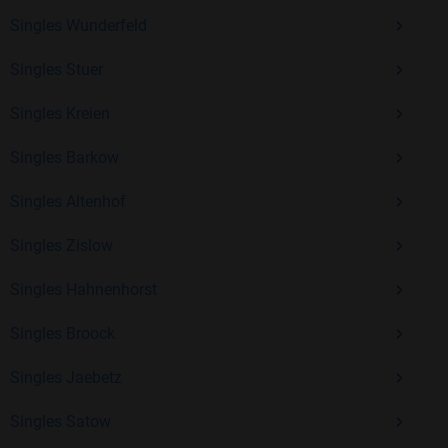
Singles Wunderfeld
Kostenlos anmelden und neue Leute kennenlernen
Singles Stuer
Singles Kreien
Mit Bildkontakte kannst du den nächsten Schritt wagen –
ohne Druck, aber mit viel Freude. Starte jetzt deine Reise und
Singles Barkow
entdecke, wie schön es ist, jemanden zu finden, der wirklich
zu dir passt.
Singles Altenhof
Singles Zislow
Singles Hahnenhorst
Singles Broock
Singles Jaebetz
Singles Satow