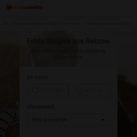
DE
Bundesland Mecklenburg-Vorpommern
Region Mecklenburg-Vorpom
Finde Singles aus Retzow
Über 2.924 Singles in Mecklenburg-
Vorpommern
Ich suche
einen Mann
eine Frau
Altersbereich
Bitte auswählen