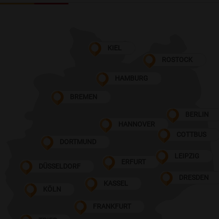
KIEL
ROSTOCK
HAMBURG
BREMEN
BERLIN
HANNOVER
COTTBUS
DORTMUND
LEIPZIG
ERFURT
DÜSSELDORF
DRESDEN
KASSEL
KÖLN
FRANKFURT