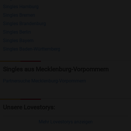
Singles Hamburg
Nachrichten von anderen Mitgliedern.
Singles Bremen
Matching-Spiel
: Matchen Sie täglich bis zu 100
Singles Brandenburg
Profile ohne zusätzliche Kosten. So können Sie
Singles Berlin
Singles Bayern
spielend neue Leute kennenlernen.
Singles Baden-Württemberg
Was macht Bildkontakte besonders?
Kostenlose Kontaktfunktionen
: Im Gegensatz zu
Singles aus Mecklenburg-Vorpommern
vielen anderen Singlebörsen bietet Bildkontakte
Partnersuche Mecklenburg-Vorpommern
viele wichtige Funktionen zur Kontaktaufnahme
kostenlos an.
Große Community
: Mit über 4 Millionen
Unsere Lovestorys:
Registrierungen haben Sie beste Chancen,
jemanden zu finden, der zu Ihnen passt.
Mehr Lovestorys anzeigen
Einfach und intuitiv
: Unsere Plattform ist