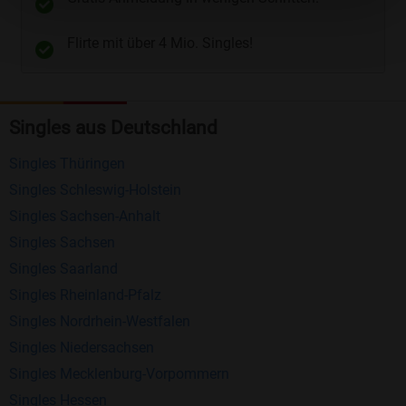
Telefon
und
E-Mail
.
Flirte mit über 4 Mio. Singles!
Kostenlose Funktionen bei Bildkontakte
Registrierung
: Erstellen Sie Ihr eigenes Profil
Singles aus Deutschland
kostenlos.
Mitglieder finden
: Suchen Sie kostenlos nach
Singles Thüringen
anderen Singles die zu Ihnen passen.
Singles Schleswig-Holstein
Profile einsehen
: Sie können andere Profile
Singles Sachsen-Anhalt
inklusive des Profilbldes kostenlos ansehen.
Singles Sachsen
Kostenloses Nachrichtensystem
: Alle wichtigen
Singles Saarland
Funktionen des Nachrichtensystems sind völlig
Singles Rheinland-Pfalz
kostenlos und ohne versteckte Kosten!
Singles Nordrhein-Westfalen
Singles Niedersachsen
Schreiben Sie kostenlos Nachrichten an
Singles Mecklenburg-Vorpommern
anderen Mitgliedern.
Singles Hessen
Erhalten und beantworten Sie kostenlos