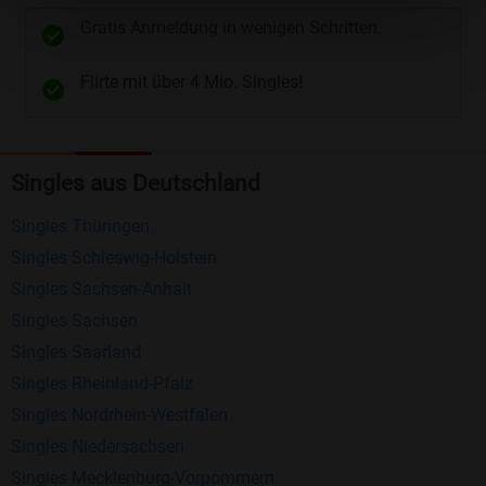
unterschiedliche Wege gewählt werden. Wie z.B.
Gratis Anmeldung in wenigen Schritten.
Telefon
und
E-Mail
.
Flirte mit über 4 Mio. Singles!
Kostenlose Funktionen bei Bildkontakte
Registrierung
: Erstellen Sie Ihr eigenes Profil
Singles aus Deutschland
kostenlos.
Mitglieder finden
: Suchen Sie kostenlos nach
Singles Thüringen
anderen Singles die zu Ihnen passen.
Singles Schleswig-Holstein
Profile einsehen
: Sie können andere Profile
Singles Sachsen-Anhalt
inklusive des Profilbldes kostenlos ansehen.
Singles Sachsen
Kostenloses Nachrichtensystem
: Alle wichtigen
Singles Saarland
Funktionen des Nachrichtensystems sind völlig
Singles Rheinland-Pfalz
kostenlos und ohne versteckte Kosten!
Singles Nordrhein-Westfalen
Singles Niedersachsen
Schreiben Sie kostenlos Nachrichten an
Singles Mecklenburg-Vorpommern
anderen Mitgliedern.