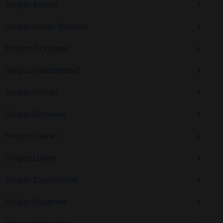
Singles Seehof
Erfahrung und vielen positiven Bewertungen.
Singles Hohen Viecheln
Kostenlos anmelden und neue Leute kennenlernen
Singles Zickhusen
Singles Hädchenshof
Mit Bildkontakte kannst du den nächsten Schritt wagen –
ohne Druck, aber mit viel Freude. Starte jetzt deine Reise und
Singles Kuhlen
entdecke, wie schön es ist, jemanden zu finden, der wirklich
zu dir passt.
Singles Dämelow
Singles Leezen
Singles Losten
Singles Zaschendorf
Singles Rugensee