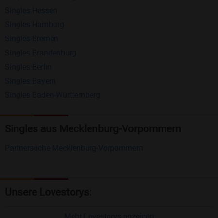
Singles Hessen
Erhalten und beantworten Sie kostenlos
Singles Hamburg
Nachrichten von anderen Mitgliedern.
Singles Bremen
Matching-Spiel
: Matchen Sie täglich bis zu 100
Singles Brandenburg
Profile ohne zusätzliche Kosten. So können Sie
Singles Berlin
Singles Bayern
spielend neue Leute kennenlernen.
Singles Baden-Württemberg
Was macht Bildkontakte besonders?
Kostenlose Kontaktfunktionen
: Im Gegensatz zu
Singles aus Mecklenburg-Vorpommern
vielen anderen Singlebörsen bietet Bildkontakte
Partnersuche Mecklenburg-Vorpommern
viele wichtige Funktionen zur Kontaktaufnahme
kostenlos an.
Große Community
: Mit über 4 Millionen
Unsere Lovestorys:
Registrierungen haben Sie beste Chancen,
jemanden zu finden, der zu Ihnen passt.
Mehr Lovestorys anzeigen