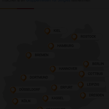
machen & an
Gruppenreisen für Singles
teilnehmen
KIEL
ROSTOCK
HAMBURG
BREMEN
BERLIN
HANNOVER
COTTBUS
DORTMUND
LEIPZIG
ERFURT
DÜSSELDORF
DRESDEN
KASSEL
KÖLN