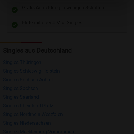
unterschiedliche Wege gewählt werden. Wie z.B.
Gratis Anmeldung in wenigen Schritten.
Telefon
und
E-Mail
.
Flirte mit über 4 Mio. Singles!
Kostenlose Funktionen bei Bildkontakte
Registrierung
: Erstellen Sie Ihr eigenes Profil
Singles aus Deutschland
kostenlos.
Mitglieder finden
: Suchen Sie kostenlos nach
Singles Thüringen
anderen Singles die zu Ihnen passen.
Singles Schleswig-Holstein
Profile einsehen
: Sie können andere Profile
Singles Sachsen-Anhalt
inklusive des Profilbldes kostenlos ansehen.
Singles Sachsen
Kostenloses Nachrichtensystem
: Alle wichtigen
Singles Saarland
Funktionen des Nachrichtensystems sind völlig
Singles Rheinland-Pfalz
kostenlos und ohne versteckte Kosten!
Singles Nordrhein-Westfalen
Singles Niedersachsen
Schreiben Sie kostenlos Nachrichten an
Singles Mecklenburg-Vorpommern
anderen Mitgliedern.