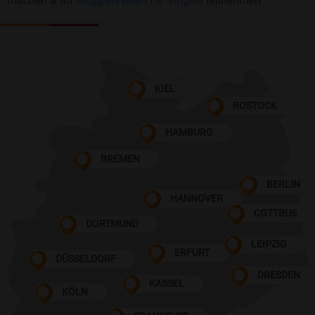
machen & an
Gruppenreisen für Singles
teilnehmen
KIEL
ROSTOCK
HAMBURG
BREMEN
BERLIN
HANNOVER
COTTBUS
DORTMUND
LEIPZIG
ERFURT
DÜSSELDORF
DRESDEN
KASSEL
KÖLN