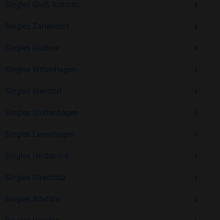
Singles Groß Schoritz
Erfahrung und vielen positiven Bewertungen.
Singles Zarrendorf
Kostenlos anmelden und neue Leute kennenlernen
Singles Gustow
Singles Wittenhagen
Mit Bildkontakte kannst du den nächsten Schritt wagen –
ohne Druck, aber mit viel Freude. Starte jetzt deine Reise und
Singles Wendorf
entdecke, wie schön es ist, jemanden zu finden, der wirklich
zu dir passt.
Singles Stoltenhagen
Singles Levenhagen
Singles Heidebrink
Singles Strachtitz
Singles Altefähr