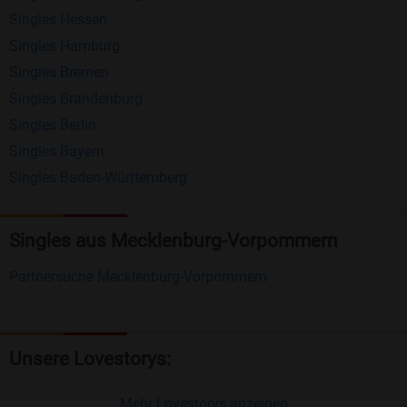
Singles Hessen
Erhalten und beantworten Sie kostenlos
Singles Hamburg
Nachrichten von anderen Mitgliedern.
Singles Bremen
Matching-Spiel
: Matchen Sie täglich bis zu 100
Singles Brandenburg
Profile ohne zusätzliche Kosten. So können Sie
Singles Berlin
Singles Bayern
spielend neue Leute kennenlernen.
Singles Baden-Württemberg
Was macht Bildkontakte besonders?
Kostenlose Kontaktfunktionen
: Im Gegensatz zu
Singles aus Mecklenburg-Vorpommern
vielen anderen Singlebörsen bietet Bildkontakte
Partnersuche Mecklenburg-Vorpommern
viele wichtige Funktionen zur Kontaktaufnahme
kostenlos an.
Große Community
: Mit über 4 Millionen
Unsere Lovestorys:
Registrierungen haben Sie beste Chancen,
jemanden zu finden, der zu Ihnen passt.
Mehr Lovestorys anzeigen