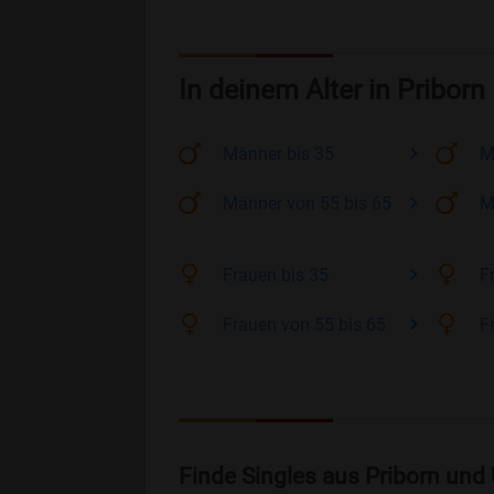
In deinem Alter in Priborn
Männer
bis 35
M
Männer
von 55 bis 65
M
Frauen
bis 35
F
Frauen
von 55 bis 65
F
Finde Singles aus Priborn und