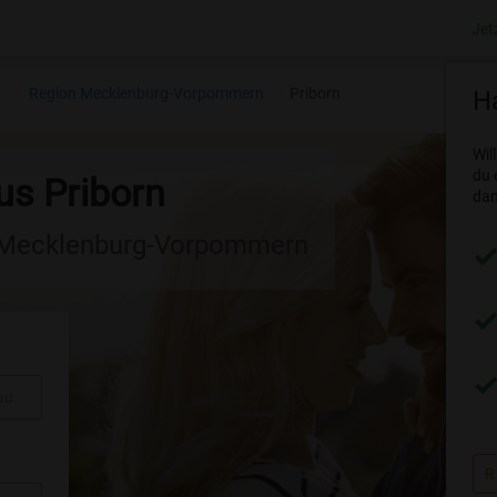
Jet
n
Region Mecklenburg-Vorpommern
Priborn
Ha
Wil
du 
us Priborn
dam
n Mecklenburg-Vorpommern
au
R