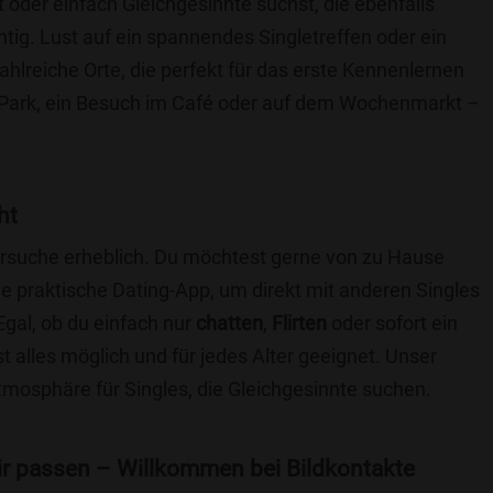
t oder einfach Gleichgesinnte suchst, die ebenfalls
chtig. Lust auf ein spannendes Singletreffen oder ein
ahlreiche Orte, die perfekt für das erste Kennenlernen
 Park, ein Besuch im Café oder auf dem Wochenmarkt –
.
ht
nersuche erheblich. Du möchtest gerne von zu Hause
e praktische Dating-App, um direkt mit anderen Singles
gal, ob du einfach nur
chatten
,
Flirten
oder sofort ein
t alles möglich und für jedes Alter geeignet. Unser
Atmosphäre für Singles, die Gleichgesinnte suchen.
 dir passen – Willkommen bei Bildkontakte