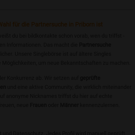
ahl für die Partnersuche in Priborn ist
eißt du bei bildkontakte schon vorab, wen du triffst -
chen Informationen. Das macht die
Partnersuche
icher. Unsere Singlebörse ist auf ältere Singles
iche Möglichkeiten, um neue Bekanntschaften zu machen.
 der Konkurrenz ab. Wir setzen auf
geprüfte
ten
und eine aktive Community, die wirklich miteinander
uf anonyme Nicknames triffst du hier auf echte
 freuen, neue
Frauen
oder
Männer
kennenzulernen.
t und Datenschutz. Jedes Profil wird manuell geprüft,