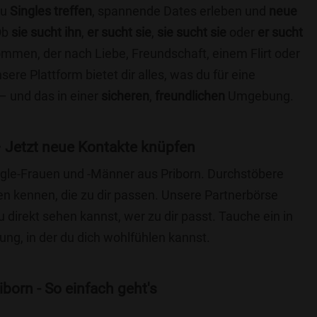
du
Singles treffen
, spannende Dates erleben und
neue
Ob
sie sucht ihn
,
er sucht sie
,
sie sucht sie
oder
er sucht
kommen, der nach Liebe, Freundschaft, einem Flirt oder
re Plattform bietet dir alles, was du für eine
– und das in einer
sicheren
,
freundlichen
Umgebung.
 Jetzt neue Kontakte knüpfen
ingle-Frauen und -Männer aus Priborn. Durchstöbere
 kennen, die zu dir passen. Unsere Partnerbörse
du direkt sehen kannst, wer zu dir passt. Tauche ein in
ng, in der du dich wohlfühlen kannst.
born - So einfach geht's