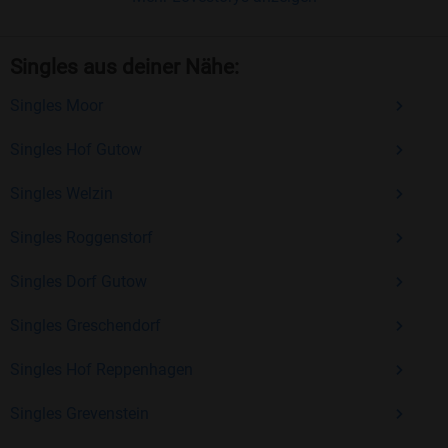
Einfach und intuitiv
: Unsere Plattform ist
benutzerfreundlich gestaltet, sodass Sie sich voll
Singles aus deiner Nähe:
und ganz auf das Kennenlernen konzentrieren
Singles Moor
können.
Optionaler Premium-Zugang
: Für nur 14,90
Singles Hof Gutow
€/Monat können Sie zusätzliche Funktionen
Singles Welzin
freischalten, die Ihre Chancen bei der
Partnersuche verbessern.
Singles Roggenstorf
Singles Dorf Gutow
Jetzt kostenlos anmelden und neue Menschen
kennenlernen
Singles Greschendorf
Sind Sie bereit, Ihr Liebesglück selbst in die Hand zu
Singles Hof Reppenhagen
nehmen? Dann melden Sie sich jetzt kostenlos bei
Bildkontakte an! Hier warten Singles ab 40, die genau wie Sie
Singles Grevenstein
auf der Suche nach einem passenden Partner sind.
Überzeugen Sie sich selbst von unserer langjährigen