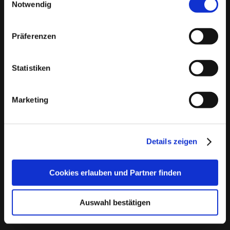
Notwendig
vertrauensvolle Umgebung.
❤️ Wo kann ich in Pohnstorf Singles kennenlernen?
Manuell geprüfte Profile
: Bei Bildkontakte wird
In der Singlebörse
bildkontakte.de
kannst du attraktive
Präferenzen
jedes Profil sorgfältig von unserem Team
Singles aus Pohnstorf kennenlernen. Melde dich jetzt ganz
überprüft, bevor es aktiviert wird, um
einfach kostenlos an!
Statistiken
sicherzustellen, dass du nur echte Menschen
❤️ Welche Singlebörse für Pohnstorf ist wirklich
kennenlernst.
kostenlos?
Echtheitschecks
: Freiwillige Echtheitsprüfungen
Marketing
bildkontakte.de
ist für Männer und Frauen dauerhaft
kostenlos nutzbar. Hier kannst du anderen Singles kostenlos
bieten Ihnen die Möglichkeit, noch mehr
Nachrichten schicken und auf Nachrichten antworten.
Vertrauen in Ihre Kontakte zu haben.
Details zeigen
Keine Chance für Störenfriede
: Wir sorgen dafür,
dass Fake-Profile und unangebrachtes Verhalten
Cookies erlauben und Partner finden
keinen Platz auf unserer Plattform haben und Sie
sich auf Bildkontakte sicher fühlen können.
Auswahl bestätigen
Kundendienst
: Der Kundendienst steht
kompetent Rede und Antwort, dazu können