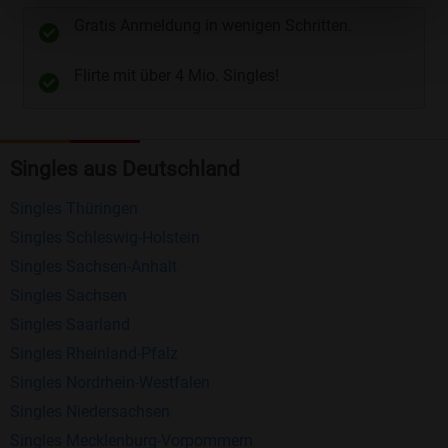
unterschiedliche Wege gewählt werden. Wie z.B.
Gratis Anmeldung in wenigen Schritten.
Telefon
und
E-Mail
.
Flirte mit über 4 Mio. Singles!
Kostenlose Funktionen bei Bildkontakte
Registrierung
: Erstellen Sie Ihr eigenes Profil
Singles aus Deutschland
kostenlos.
Mitglieder finden
: Suchen Sie kostenlos nach
Singles Thüringen
anderen Singles die zu Ihnen passen.
Singles Schleswig-Holstein
Profile einsehen
: Sie können andere Profile
Singles Sachsen-Anhalt
inklusive des Profilbldes kostenlos ansehen.
Singles Sachsen
Kostenloses Nachrichtensystem
: Alle wichtigen
Singles Saarland
Funktionen des Nachrichtensystems sind völlig
Singles Rheinland-Pfalz
kostenlos und ohne versteckte Kosten!
Singles Nordrhein-Westfalen
Singles Niedersachsen
Schreiben Sie kostenlos Nachrichten an
Singles Mecklenburg-Vorpommern
anderen Mitgliedern.