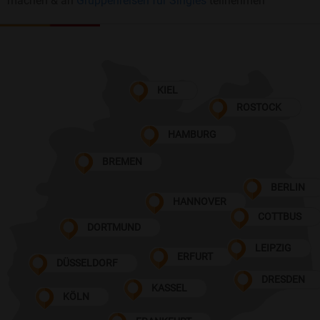
machen & an
Gruppenreisen für Singles
teilnehmen
KIEL
ROSTOCK
HAMBURG
BREMEN
BERLIN
HANNOVER
COTTBUS
DORTMUND
LEIPZIG
ERFURT
DÜSSELDORF
DRESDEN
KASSEL
KÖLN