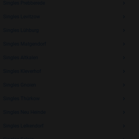
Singles Prebberede
Erfahrung und vielen positiven Bewertungen.
Singles Levitzow
Kostenlos anmelden und neue Leute kennenlernen
Singles Lühburg
Singles Matgendorf
Mit Bildkontakte kannst du den nächsten Schritt wagen –
ohne Druck, aber mit viel Freude. Starte jetzt deine Reise und
Singles Altkalen
entdecke, wie schön es ist, jemanden zu finden, der wirklich
zu dir passt.
Singles Kleverhof
Singles Gnoien
Singles Thürkow
Singles Neu Heinde
Singles Lelkendorf