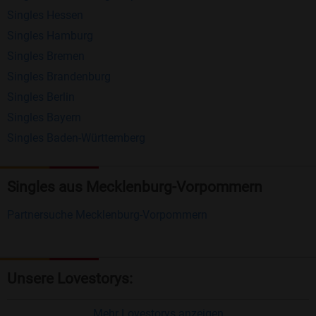
Singles Hessen
Erhalten und beantworten Sie kostenlos
Singles Hamburg
Nachrichten von anderen Mitgliedern.
Singles Bremen
Matching-Spiel
: Matchen Sie täglich bis zu 100
Singles Brandenburg
Profile ohne zusätzliche Kosten. So können Sie
Singles Berlin
Singles Bayern
spielend neue Leute kennenlernen.
Singles Baden-Württemberg
Was macht Bildkontakte besonders?
Kostenlose Kontaktfunktionen
: Im Gegensatz zu
Singles aus Mecklenburg-Vorpommern
vielen anderen Singlebörsen bietet Bildkontakte
Partnersuche Mecklenburg-Vorpommern
viele wichtige Funktionen zur Kontaktaufnahme
kostenlos an.
Große Community
: Mit über 4 Millionen
Unsere Lovestorys:
Registrierungen haben Sie beste Chancen,
jemanden zu finden, der zu Ihnen passt.
Mehr Lovestorys anzeigen