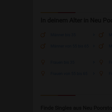
In deinem Alter in Neu Po
Männer
bis 35
M
Männer
von 55 bis 65
M
Frauen
bis 35
F
Frauen
von 55 bis 65
F
Finde Singles aus Neu Poorsto