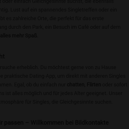
t oder einfach Gleichgesinnte suchst, die ebenfalls
chtig. Lust auf ein spannendes Singletreffen oder ein
t es zahlreiche Orte, die perfekt für das erste
ang durch den Park, ein Besuch im Café oder auf dem
alles mehr Spaß
.
ht
nersuche erheblich. Du möchtest gerne von zu Hause
e praktische Dating-App, um direkt mit anderen Singles
mmen. Egal, ob du einfach nur
chatten
,
Flirten
oder sofort
 ist alles möglich und für jedes Alter geeignet. Unser
Atmosphäre für Singles, die Gleichgesinnte suchen.
 dir passen – Willkommen bei Bildkontakte