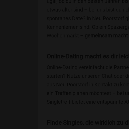
Egal, ob du in den besten Jahren bis
etwas älter sind – bei uns bist du ri
spontanes Date? In Neu Poorstorf gib
Kennenlernen sind. Ob ein Spazierg
Wochenmarkt –
gemeinsam macht 
Online-Dating macht es dir leic
Online-Dating vereinfacht die Part
starten? Nutze unseren Chat oder di
aus Neu Poorstorf in Kontakt zu ko
ein
Treffen
planen möchtest – bei uns
Singletreff bietet eine entspannte 
Finde Singles, die wirklich zu