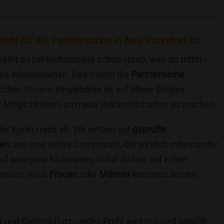
ahl für die Partnersuche in Neu Poorstorf ist
eißt du bei bildkontakte schon vorab, wen du triffst -
chen Informationen. Das macht die
Partnersuche
icher. Unsere Singlebörse ist auf ältere Singles
iche Möglichkeiten, um neue Bekanntschaften zu machen.
 der Konkurrenz ab. Wir setzen auf
geprüfte
ten
und eine aktive Community, die wirklich miteinander
uf anonyme Nicknames triffst du hier auf echte
 freuen, neue
Frauen
oder
Männer
kennenzulernen.
t und Datenschutz. Jedes Profil wird manuell geprüft,