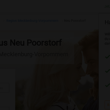
Jet
n
Region Mecklenburg-Vorpommern
Neu Poorstorf
Ha
Wil
du 
aus Neu Poorstorf
dam
n Mecklenburg-Vorpommern
au
R