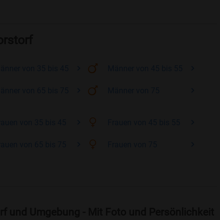
orstorf
änner
von 35 bis 45
Männer
von 45 bis 55
änner
von 65 bis 75
Männer
von 75
rauen
von 35 bis 45
Frauen
von 45 bis 55
rauen
von 65 bis 75
Frauen
von 75
rf und Umgebung - Mit Foto und Persönlichkeit