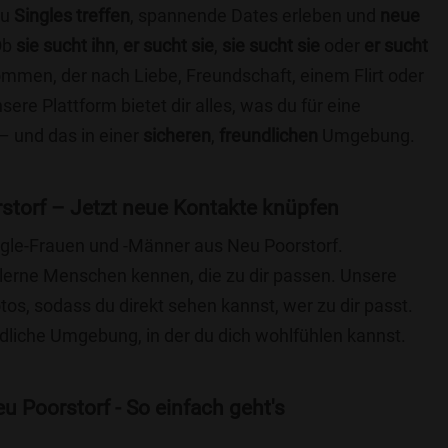
du
Singles treffen
, spannende Dates erleben und
neue
Ob
sie sucht ihn
,
er sucht sie
,
sie sucht sie
oder
er sucht
kommen, der nach Liebe, Freundschaft, einem Flirt oder
re Plattform bietet dir alles, was du für eine
– und das in einer
sicheren
,
freundlichen
Umgebung.
storf – Jetzt neue Kontakte knüpfen
ingle-Frauen und -Männer aus Neu Poorstorf.
lerne Menschen kennen, die zu dir passen. Unsere
otos, sodass du direkt sehen kannst, wer zu dir passt.
ndliche Umgebung, in der du dich wohlfühlen kannst.
 Poorstorf - So einfach geht's