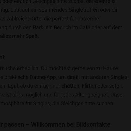
t oder einfach Gleichgesinnte suchst, die ebenfalls
chtig. Lust auf ein spannendes Singletreffen oder ein
s zahlreiche Orte, die perfekt für das erste
ang durch den Park, ein Besuch im Café oder auf dem
alles mehr Spaß
.
ht
nersuche erheblich. Du möchtest gerne von zu Hause
e praktische Dating-App, um direkt mit anderen Singles
n. Egal, ob du einfach nur
chatten
,
Flirten
oder sofort
 ist alles möglich und für jedes Alter geeignet. Unser
Atmosphäre für Singles, die Gleichgesinnte suchen.
 dir passen – Willkommen bei Bildkontakte