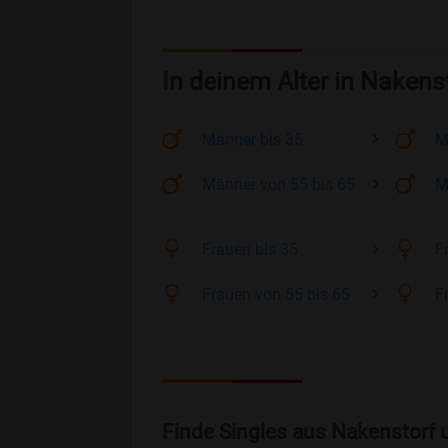
In deinem Alter in Nakens
Männer
bis 35
M
Männer
von 55 bis 65
M
Frauen
bis 35
F
Frauen
von 55 bis 65
F
Finde Singles aus Nakenstorf 