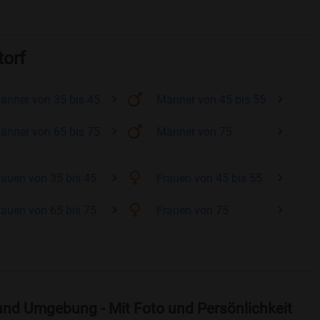
torf
änner
von 35 bis 45
Männer
von 45 bis 55
änner
von 65 bis 75
Männer
von 75
rauen
von 35 bis 45
Frauen
von 45 bis 55
rauen
von 65 bis 75
Frauen
von 75
und Umgebung - Mit Foto und Persönlichkeit