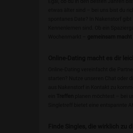
Egal, ob du in den besten Jahren bis
etwas älter sind – bei uns bist du ri
spontanes Date? In Nakenstorf gibt e
Kennenlernen sind. Ob ein Spazierg
Wochenmarkt –
gemeinsam macht 
Online-Dating macht es dir leic
Online-Dating vereinfacht die Part
starten? Nutze unseren Chat oder di
aus Nakenstorf in Kontakt zu komme
ein
Treffen
planen möchtest – bei uns
Singletreff bietet eine entspannte 
Finde Singles, die wirklich zu