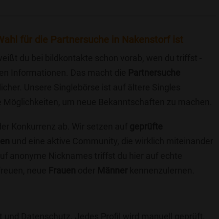
ahl für die Partnersuche in Nakenstorf ist
eißt du bei bildkontakte schon vorab, wen du triffst -
chen Informationen. Das macht die
Partnersuche
icher. Unsere Singlebörse ist auf ältere Singles
iche Möglichkeiten, um neue Bekanntschaften zu machen.
 der Konkurrenz ab. Wir setzen auf
geprüfte
ten
und eine aktive Community, die wirklich miteinander
uf anonyme Nicknames triffst du hier auf echte
 freuen, neue
Frauen
oder
Männer
kennenzulernen.
t und Datenschutz. Jedes Profil wird manuell geprüft,