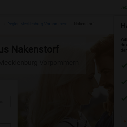
Jet
n
Region Mecklenburg-Vorpommern
Nakenstorf
Ha
Wil
du 
aus Nakenstorf
dam
n Mecklenburg-Vorpommern
au
R