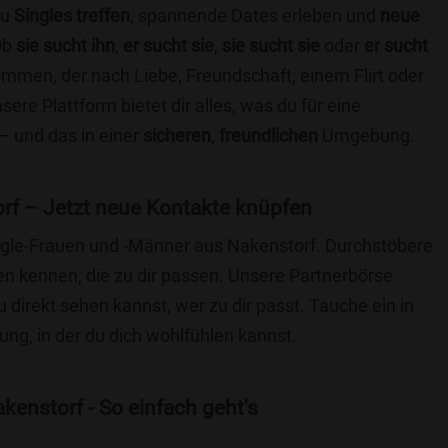
du
Singles treffen
, spannende Dates erleben und
neue
Ob
sie sucht ihn
,
er sucht sie
,
sie sucht sie
oder
er sucht
kommen, der nach Liebe, Freundschaft, einem Flirt oder
re Plattform bietet dir alles, was du für eine
– und das in einer
sicheren
,
freundlichen
Umgebung.
rf – Jetzt neue Kontakte knüpfen
ingle-Frauen und -Männer aus Nakenstorf. Durchstöbere
 kennen, die zu dir passen. Unsere Partnerbörse
du direkt sehen kannst, wer zu dir passt. Tauche ein in
ng, in der du dich wohlfühlen kannst.
kenstorf - So einfach geht's