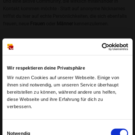
und eine aktive Community, die wirklich miteinander in
Kontakt kommen möchte - Statt auf anonyme Nicknames
triffst du hier auf echte Persönlichkeiten, die sich ebenfalls
freuen, neue
Frauen
oder
Männer
kennenzulernen.
Sicherheit und Vertrauen
Wir legen großen Wert auf Sicherheit und Datenschutz.
Jedes Profil wird manuell geprüft, und freiwillige
Echtheitschecks schaffen zusätzliches Vertrauen. Fake-
Wir respektieren deine Privatsphäre
Profile und unangemessenes Verhalten haben bei uns keinen
Wir nutzen Cookies auf unserer Webseite. Einige von
Platz.
Weiterlesen
ihnen sind notwendig, um unseren Service überhaupt
bereitstellen zu können, während andere uns helfen,
25 Jahre Erfahrung
: Seit 2000 bringt Bildkontakte
diese Webseite und ihre Erfahrung für dich zu
Menschen mit dem Wunsch nach einer
verbessern.
Partnerschaft zusammen. Dabei legen wir
großen Wert auf Sicherheit, Seriosität und eine
FAQ für Moisall
Einwilligungsauswahl
vertrauensvolle Umgebung.
Notwendig