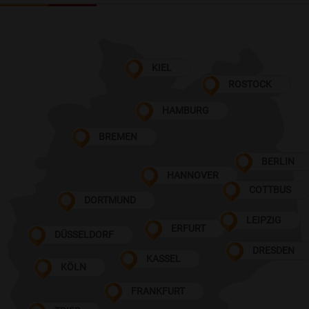
KIEL
ROSTOCK
HAMBURG
BREMEN
BERLIN
HANNOVER
COTTBUS
DORTMUND
LEIPZIG
ERFURT
DÜSSELDORF
DRESDEN
KASSEL
KÖLN
FRANKFURT