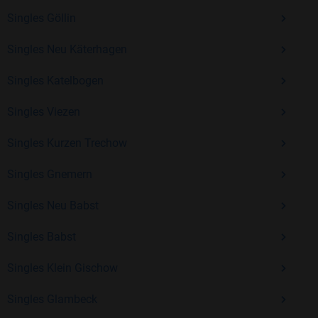
Singles Göllin
Kostenlos anmelden und neue Leute kennenlernen
Singles Neu Käterhagen
Singles Katelbogen
Mit Bildkontakte kannst du den nächsten Schritt wagen –
ohne Druck, aber mit viel Freude. Starte jetzt deine Reise und
Singles Viezen
entdecke, wie schön es ist, jemanden zu finden, der wirklich
zu dir passt.
Singles Kurzen Trechow
Singles Gnemern
Singles Neu Babst
Singles Babst
Singles Klein Gischow
Singles Glambeck