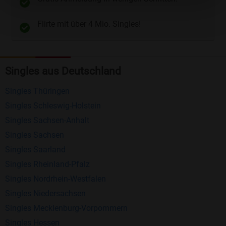
Telefon
und
E-Mail
.
Flirte mit über 4 Mio. Singles!
Kostenlose Funktionen bei Bildkontakte
Registrierung
: Erstellen Sie Ihr eigenes Profil
Singles aus Deutschland
kostenlos.
Mitglieder finden
: Suchen Sie kostenlos nach
Singles Thüringen
anderen Singles die zu Ihnen passen.
Singles Schleswig-Holstein
Profile einsehen
: Sie können andere Profile
Singles Sachsen-Anhalt
inklusive des Profilbldes kostenlos ansehen.
Singles Sachsen
Kostenloses Nachrichtensystem
: Alle wichtigen
Singles Saarland
Funktionen des Nachrichtensystems sind völlig
Singles Rheinland-Pfalz
kostenlos und ohne versteckte Kosten!
Singles Nordrhein-Westfalen
Singles Niedersachsen
Schreiben Sie kostenlos Nachrichten an
Singles Mecklenburg-Vorpommern
anderen Mitgliedern.
Singles Hessen
Erhalten und beantworten Sie kostenlos