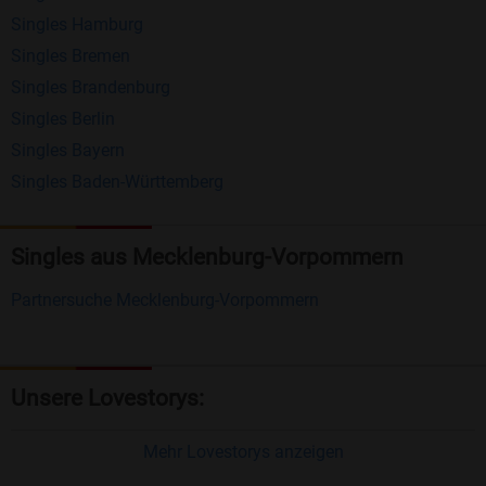
Singles Hamburg
Nachrichten von anderen Mitgliedern.
Singles Bremen
Matching-Spiel
: Matchen Sie täglich bis zu 100
Singles Brandenburg
Profile ohne zusätzliche Kosten. So können Sie
Singles Berlin
Singles Bayern
spielend neue Leute kennenlernen.
Singles Baden-Württemberg
Was macht Bildkontakte besonders?
Kostenlose Kontaktfunktionen
: Im Gegensatz zu
Singles aus Mecklenburg-Vorpommern
vielen anderen Singlebörsen bietet Bildkontakte
Partnersuche Mecklenburg-Vorpommern
viele wichtige Funktionen zur Kontaktaufnahme
kostenlos an.
Große Community
: Mit über 4 Millionen
Unsere Lovestorys:
Registrierungen haben Sie beste Chancen,
jemanden zu finden, der zu Ihnen passt.
Mehr Lovestorys anzeigen
Einfach und intuitiv
: Unsere Plattform ist