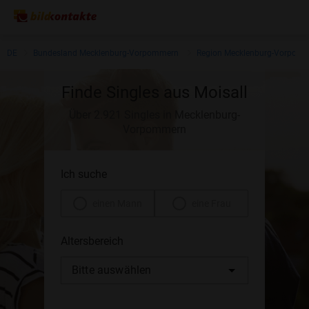
DE
Bundesland Mecklenburg-Vorpommern
Region Mecklenburg-Vorpom
Finde Singles aus Moisall
Über 2.921 Singles in Mecklenburg-
Vorpommern
Ich suche
einen Mann
eine Frau
Altersbereich
Bitte auswählen