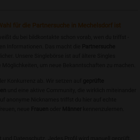
ahl für die Partnersuche in Mechelsdorf ist
eißt du bei bildkontakte schon vorab, wen du triffst -
chen Informationen. Das macht die
Partnersuche
icher. Unsere Singlebörse ist auf ältere Singles
iche Möglichkeiten, um neue Bekanntschaften zu machen.
 der Konkurrenz ab. Wir setzen auf
geprüfte
ten
und eine aktive Community, die wirklich miteinander
uf anonyme Nicknames triffst du hier auf echte
 freuen, neue
Frauen
oder
Männer
kennenzulernen.
t und Datenschutz. Jedes Profil wird manuell geprüft,