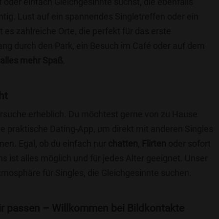
t oder einfach Gleichgesinnte suchst, die ebenfalls
chtig. Lust auf ein spannendes Singletreffen oder ein
es zahlreiche Orte, die perfekt für das erste
ang durch den Park, ein Besuch im Café oder auf dem
alles mehr Spaß
.
ht
nersuche erheblich. Du möchtest gerne von zu Hause
e praktische Dating-App, um direkt mit anderen Singles
en. Egal, ob du einfach nur
chatten
,
Flirten
oder sofort
 ist alles möglich und für jedes Alter geeignet. Unser
Atmosphäre für Singles, die Gleichgesinnte suchen.
 dir passen – Willkommen bei Bildkontakte