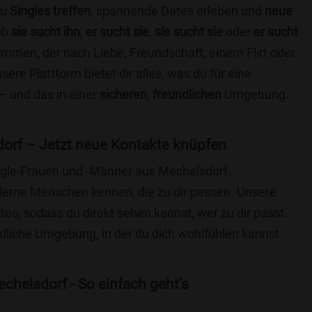
du
Singles treffen
, spannende Dates erleben und
neue
Ob
sie sucht ihn
,
er sucht sie
,
sie sucht sie
oder
er sucht
kommen, der nach Liebe, Freundschaft, einem Flirt oder
re Plattform bietet dir alles, was du für eine
– und das in einer
sicheren
,
freundlichen
Umgebung.
orf – Jetzt neue Kontakte knüpfen
ingle-Frauen und -Männer aus Mechelsdorf.
lerne Menschen kennen, die zu dir passen. Unsere
otos, sodass du direkt sehen kannst, wer zu dir passt.
ndliche Umgebung, in der du dich wohlfühlen kannst.
chelsdorf - So einfach geht's