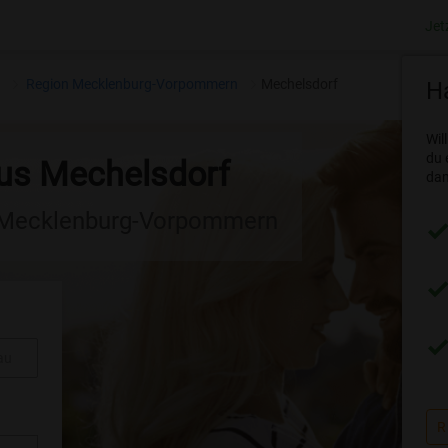
Jet
n
Region Mecklenburg-Vorpommern
Mechelsdorf
Ha
Wil
du 
aus Mechelsdorf
dam
n Mecklenburg-Vorpommern
au
R