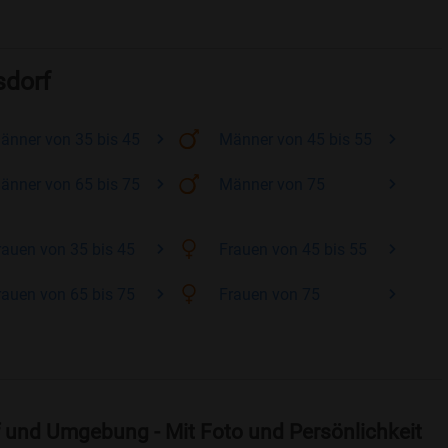
sdorf
änner
von 35 bis 45
Männer
von 45 bis 55
änner
von 65 bis 75
Männer
von 75
rauen
von 35 bis 45
Frauen
von 45 bis 55
rauen
von 65 bis 75
Frauen
von 75
 und Umgebung - Mit Foto und Persönlichkeit