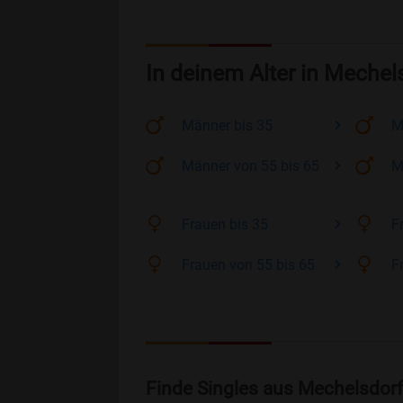
In deinem Alter in Mechel
Männer
bis 35
M
Männer
von 55 bis 65
M
Frauen
bis 35
F
Frauen
von 55 bis 65
F
Finde Singles aus Mechelsdorf