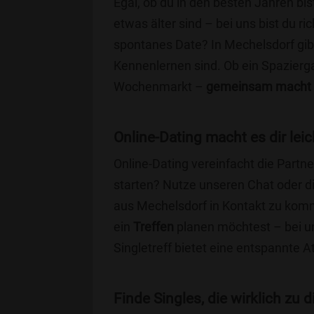
Egal, ob du in den besten Jahren bis
etwas älter sind – bei uns bist du ri
spontanes Date? In Mechelsdorf gibt 
Kennenlernen sind. Ob ein Spazierg
Wochenmarkt –
gemeinsam macht 
Online-Dating macht es dir leic
Online-Dating vereinfacht die Part
starten? Nutze unseren Chat oder di
aus Mechelsdorf in Kontakt zu komm
ein
Treffen
planen möchtest – bei uns
Singletreff bietet eine entspannte 
Finde Singles, die wirklich zu