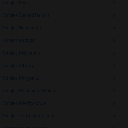
Singles Benz
Erfahrung und vielen positiven Bewertungen.
Singles Seebad Bansin
Kostenlos anmelden und neue Leute kennenlernen
Singles Neppermin
Singles Pudagla
Mit Bildkontakte kannst du den nächsten Schritt wagen –
ohne Druck, aber mit viel Freude. Starte jetzt deine Reise und
Singles Mellenthin
entdecke, wie schön es ist, jemanden zu finden, der wirklich
zu dir passt.
Singles Altwarp
Singles Morgenitz
Singles Wapnica k Wolina
Singles Miedzyzdroje
Singles Vogelsang-Warsin