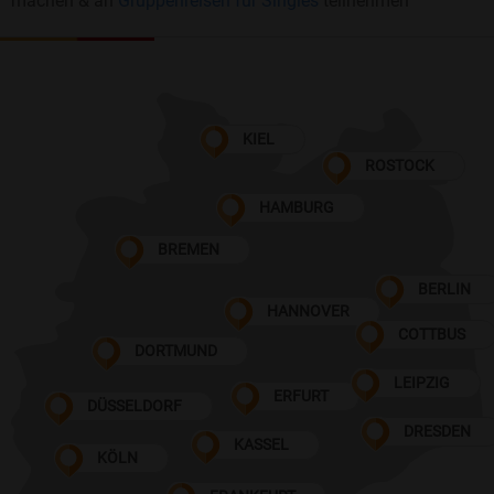
machen & an
Gruppenreisen für Singles
teilnehmen
KIEL
ROSTOCK
HAMBURG
BREMEN
BERLIN
HANNOVER
COTTBUS
DORTMUND
LEIPZIG
ERFURT
DÜSSELDORF
DRESDEN
KASSEL
KÖLN