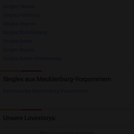
Singles Hessen
Erhalten und beantworten Sie kostenlos
Singles Hamburg
Nachrichten von anderen Mitgliedern.
Singles Bremen
Matching-Spiel
: Matchen Sie täglich bis zu 100
Singles Brandenburg
Profile ohne zusätzliche Kosten. So können Sie
Singles Berlin
Singles Bayern
spielend neue Leute kennenlernen.
Singles Baden-Württemberg
Was macht Bildkontakte besonders?
Kostenlose Kontaktfunktionen
: Im Gegensatz zu
Singles aus Mecklenburg-Vorpommern
vielen anderen Singlebörsen bietet Bildkontakte
Partnersuche Mecklenburg-Vorpommern
viele wichtige Funktionen zur Kontaktaufnahme
kostenlos an.
Große Community
: Mit über 4 Millionen
Unsere Lovestorys:
Registrierungen haben Sie beste Chancen,
jemanden zu finden, der zu Ihnen passt.
Mehr Lovestorys anzeigen