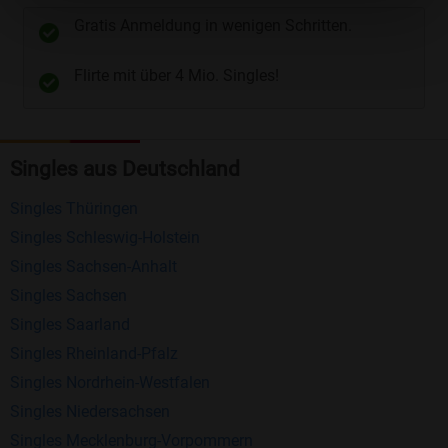
unterschiedliche Wege gewählt werden. Wie z.B.
Gratis Anmeldung in wenigen Schritten.
Telefon
und
E-Mail
.
Flirte mit über 4 Mio. Singles!
Kostenlose Funktionen bei Bildkontakte
Registrierung
: Erstellen Sie Ihr eigenes Profil
Singles aus Deutschland
kostenlos.
Mitglieder finden
: Suchen Sie kostenlos nach
Singles Thüringen
anderen Singles die zu Ihnen passen.
Singles Schleswig-Holstein
Profile einsehen
: Sie können andere Profile
Singles Sachsen-Anhalt
inklusive des Profilbldes kostenlos ansehen.
Singles Sachsen
Kostenloses Nachrichtensystem
: Alle wichtigen
Singles Saarland
Funktionen des Nachrichtensystems sind völlig
Singles Rheinland-Pfalz
kostenlos und ohne versteckte Kosten!
Singles Nordrhein-Westfalen
Singles Niedersachsen
Schreiben Sie kostenlos Nachrichten an
Singles Mecklenburg-Vorpommern
anderen Mitgliedern.