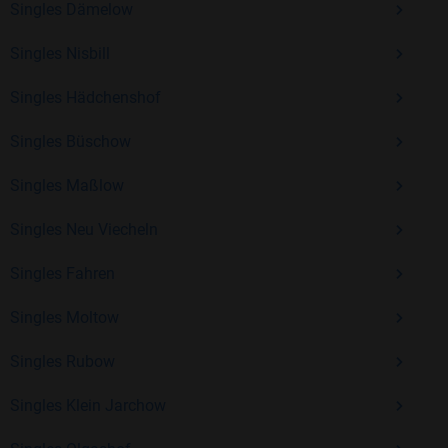
Singles Dämelow
Erfahrung und vielen positiven Bewertungen.
Singles Nisbill
Kostenlos anmelden und neue Leute kennenlernen
Singles Hädchenshof
Singles Büschow
Mit Bildkontakte kannst du den nächsten Schritt wagen –
ohne Druck, aber mit viel Freude. Starte jetzt deine Reise und
Singles Maßlow
entdecke, wie schön es ist, jemanden zu finden, der wirklich
zu dir passt.
Singles Neu Viecheln
Singles Fahren
Singles Moltow
Singles Rubow
Singles Klein Jarchow