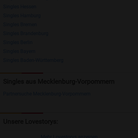
Singles Hessen
Erhalten und beantworten Sie kostenlos
Singles Hamburg
Nachrichten von anderen Mitgliedern.
Singles Bremen
Matching-Spiel
: Matchen Sie täglich bis zu 100
Singles Brandenburg
Profile ohne zusätzliche Kosten. So können Sie
Singles Berlin
Singles Bayern
spielend neue Leute kennenlernen.
Singles Baden-Württemberg
Was macht Bildkontakte besonders?
Kostenlose Kontaktfunktionen
: Im Gegensatz zu
Singles aus Mecklenburg-Vorpommern
vielen anderen Singlebörsen bietet Bildkontakte
Partnersuche Mecklenburg-Vorpommern
viele wichtige Funktionen zur Kontaktaufnahme
kostenlos an.
Große Community
: Mit über 4 Millionen
Unsere Lovestorys:
Registrierungen haben Sie beste Chancen,
jemanden zu finden, der zu Ihnen passt.
Mehr Lovestorys anzeigen