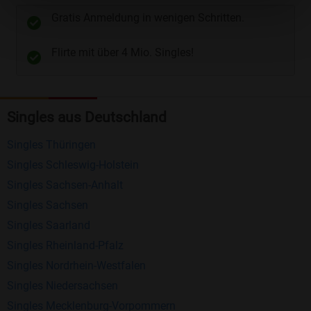
unterschiedliche Wege gewählt werden. Wie z.B.
Gratis Anmeldung in wenigen Schritten.
Telefon
und
E-Mail
.
Flirte mit über 4 Mio. Singles!
Kostenlose Funktionen bei Bildkontakte
Registrierung
: Erstellen Sie Ihr eigenes Profil
Singles aus Deutschland
kostenlos.
Mitglieder finden
: Suchen Sie kostenlos nach
Singles Thüringen
anderen Singles die zu Ihnen passen.
Singles Schleswig-Holstein
Profile einsehen
: Sie können andere Profile
Singles Sachsen-Anhalt
inklusive des Profilbldes kostenlos ansehen.
Singles Sachsen
Kostenloses Nachrichtensystem
: Alle wichtigen
Singles Saarland
Funktionen des Nachrichtensystems sind völlig
Singles Rheinland-Pfalz
kostenlos und ohne versteckte Kosten!
Singles Nordrhein-Westfalen
Singles Niedersachsen
Schreiben Sie kostenlos Nachrichten an
Singles Mecklenburg-Vorpommern
anderen Mitgliedern.