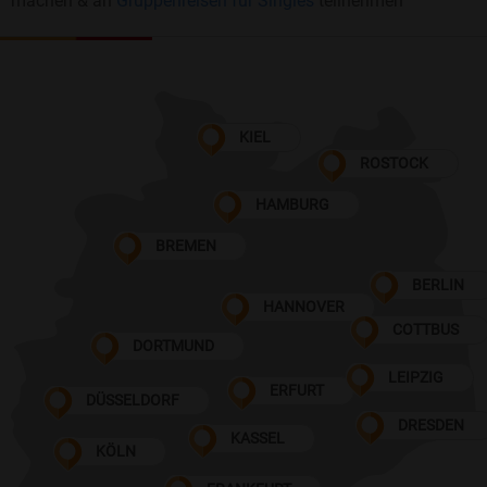
machen & an
Gruppenreisen für Singles
teilnehmen
KIEL
ROSTOCK
HAMBURG
BREMEN
BERLIN
HANNOVER
COTTBUS
DORTMUND
LEIPZIG
ERFURT
DÜSSELDORF
DRESDEN
KASSEL
KÖLN