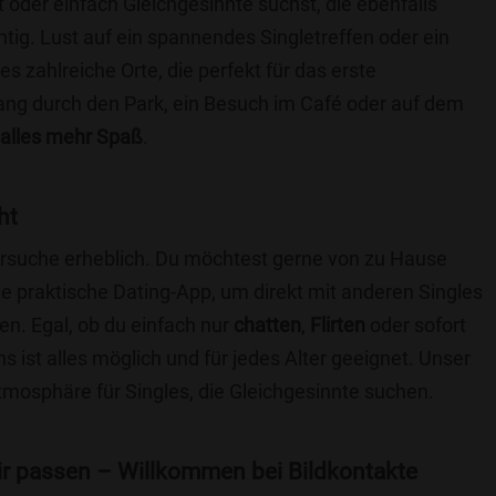
t oder einfach Gleichgesinnte suchst, die ebenfalls
chtig. Lust auf ein spannendes Singletreffen oder ein
s zahlreiche Orte, die perfekt für das erste
ang durch den Park, ein Besuch im Café oder auf dem
alles mehr Spaß
.
ht
nersuche erheblich. Du möchtest gerne von zu Hause
e praktische Dating-App, um direkt mit anderen Singles
n. Egal, ob du einfach nur
chatten
,
Flirten
oder sofort
 ist alles möglich und für jedes Alter geeignet. Unser
Atmosphäre für Singles, die Gleichgesinnte suchen.
 dir passen – Willkommen bei Bildkontakte