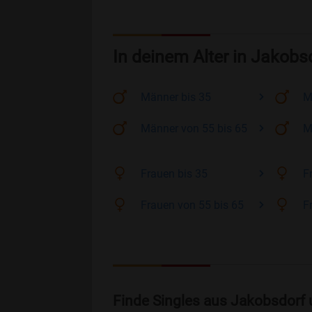
In deinem Alter in Jakobs
Männer
bis 35
M
Männer
von 55 bis 65
M
Frauen
bis 35
F
Frauen
von 55 bis 65
F
Finde Singles aus Jakobsdorf 