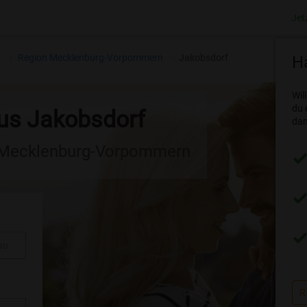
Jet
n
Region Mecklenburg-Vorpommern
Jakobsdorf
Ha
Wil
du 
aus Jakobsdorf
dam
n Mecklenburg-Vorpommern
au
R