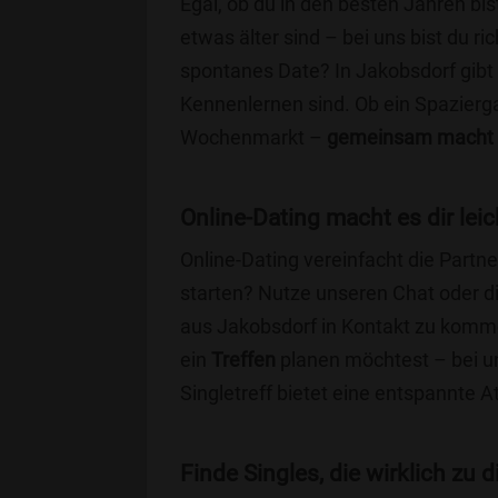
Egal, ob du in den besten Jahren bis
etwas älter sind – bei uns bist du ri
spontanes Date? In Jakobsdorf gibt e
Kennenlernen sind. Ob ein Spazierg
Wochenmarkt –
gemeinsam macht 
Online-Dating macht es dir leic
Online-Dating vereinfacht die Part
starten? Nutze unseren Chat oder di
aus Jakobsdorf in Kontakt zu komme
ein
Treffen
planen möchtest – bei uns
Singletreff bietet eine entspannte 
Finde Singles, die wirklich zu