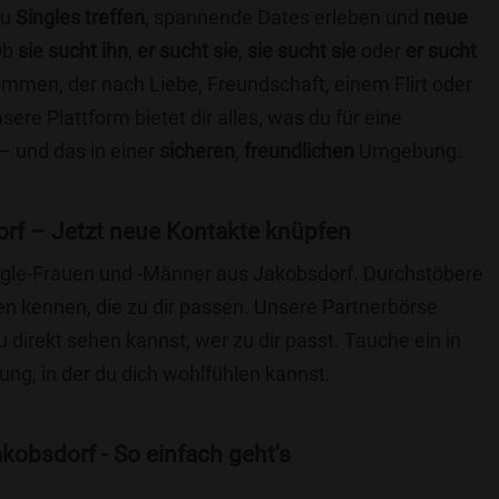
du
Singles treffen
, spannende Dates erleben und
neue
Ob
sie sucht ihn
,
er sucht sie
,
sie sucht sie
oder
er sucht
kommen, der nach Liebe, Freundschaft, einem Flirt oder
re Plattform bietet dir alles, was du für eine
– und das in einer
sicheren
,
freundlichen
Umgebung.
rf – Jetzt neue Kontakte knüpfen
Single-Frauen und -Männer aus Jakobsdorf. Durchstöbere
 kennen, die zu dir passen. Unsere Partnerbörse
du direkt sehen kannst, wer zu dir passt. Tauche ein in
ng, in der du dich wohlfühlen kannst.
kobsdorf - So einfach geht's