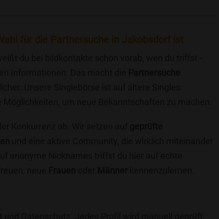
ahl für die Partnersuche in Jakobsdorf ist
eißt du bei bildkontakte schon vorab, wen du triffst -
chen Informationen. Das macht die
Partnersuche
icher. Unsere Singlebörse ist auf ältere Singles
iche Möglichkeiten, um neue Bekanntschaften zu machen.
 der Konkurrenz ab. Wir setzen auf
geprüfte
ten
und eine aktive Community, die wirklich miteinander
uf anonyme Nicknames triffst du hier auf echte
 freuen, neue
Frauen
oder
Männer
kennenzulernen.
t und Datenschutz. Jedes Profil wird manuell geprüft,