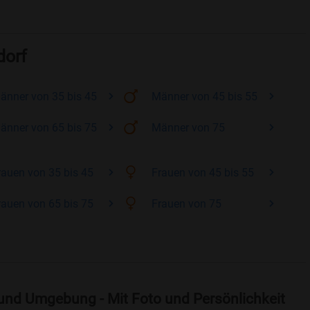
dorf
änner
von 35 bis 45
Männer
von 45 bis 55
änner
von 65 bis 75
Männer
von 75
rauen
von 35 bis 45
Frauen
von 45 bis 55
rauen
von 65 bis 75
Frauen
von 75
und Umgebung - Mit Foto und Persönlichkeit