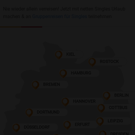
Nie wieder allein verreisen! Jetzt mit netten Singles Urlaub
machen & an
Gruppenreisen für Singles
teilnehmen
KIEL
ROSTOCK
HAMBURG
BREMEN
BERLIN
HANNOVER
COTTBUS
DORTMUND
LEIPZIG
ERFURT
DÜSSELDORF
DRESDEN