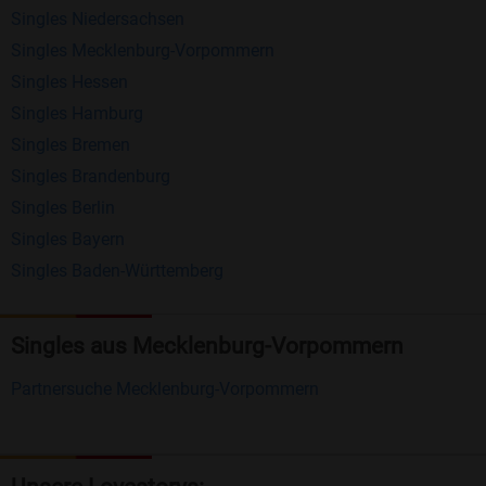
Singles Niedersachsen
anderen Mitgliedern.
Singles Mecklenburg-Vorpommern
Erhalten und beantworten Sie kostenlos
Singles Hessen
Nachrichten von anderen Mitgliedern.
Singles Hamburg
Singles Bremen
Matching-Spiel
: Matchen Sie täglich bis zu 100
Singles Brandenburg
Profile ohne zusätzliche Kosten. So können Sie
Singles Berlin
spielend neue Leute kennenlernen.
Singles Bayern
Singles Baden-Württemberg
Was macht Bildkontakte besonders?
Kostenlose Kontaktfunktionen
: Im Gegensatz zu
Singles aus Mecklenburg-Vorpommern
vielen anderen Singlebörsen bietet Bildkontakte
viele wichtige Funktionen zur Kontaktaufnahme
Partnersuche Mecklenburg-Vorpommern
kostenlos an.
Große Community
: Mit über 4 Millionen
Registrierungen haben Sie beste Chancen,