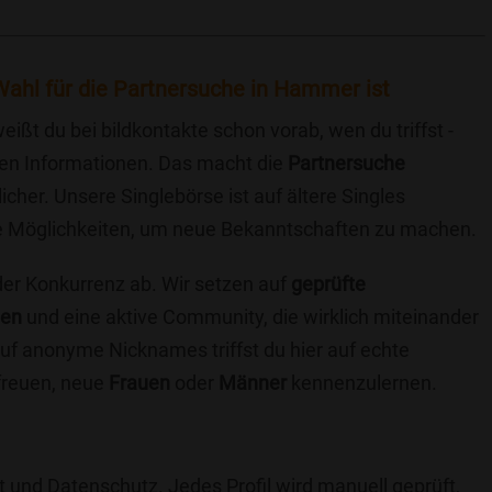
Wahl für die Partnersuche in Hammer ist
eißt du bei bildkontakte schon vorab, wen du triffst -
chen Informationen. Das macht die
Partnersuche
icher. Unsere Singlebörse ist auf ältere Singles
iche Möglichkeiten, um neue Bekanntschaften zu machen.
 der Konkurrenz ab. Wir setzen auf
geprüfte
ten
und eine aktive Community, die wirklich miteinander
uf anonyme Nicknames triffst du hier auf echte
 freuen, neue
Frauen
oder
Männer
kennenzulernen.
t und Datenschutz. Jedes Profil wird manuell geprüft,