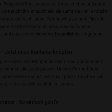
du
Singles treffen
, spannende Dates erleben und
neue
Ob
sie sucht ihn
,
er sucht sie
,
sie sucht sie
oder
er sucht
kommen, der nach Liebe, Freundschaft, einem Flirt oder
re Plattform bietet dir alles, was du für eine
– und das in einer
sicheren
,
freundlichen
Umgebung.
– Jetzt neue Kontakte knüpfen
Single-Frauen und -Männer aus Hammer. Durchstöbere
 kennen, die zu dir passen. Unsere Partnerbörse
du direkt sehen kannst, wer zu dir passt. Tauche ein in
ng, in der du dich wohlfühlen kannst.
mmer - So einfach geht's