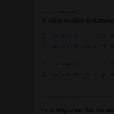
In deinem Alter in Hamme
Männer
bis 35
M
Männer
von 55 bis 65
M
Frauen
bis 35
F
Frauen
von 55 bis 65
F
Finde Singles aus Hammer und