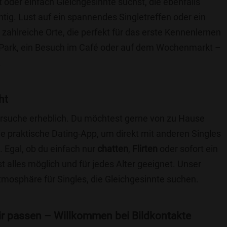
t oder einfach Gleichgesinnte suchst, die ebenfalls
chtig. Lust auf ein spannendes Singletreffen oder ein
ahlreiche Orte, die perfekt für das erste Kennenlernen
 Park, ein Besuch im Café oder auf dem Wochenmarkt –
.
ht
nersuche erheblich. Du möchtest gerne von zu Hause
e praktische Dating-App, um direkt mit anderen Singles
Egal, ob du einfach nur
chatten
,
Flirten
oder sofort ein
t alles möglich und für jedes Alter geeignet. Unser
Atmosphäre für Singles, die Gleichgesinnte suchen.
 dir passen – Willkommen bei Bildkontakte