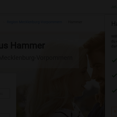
Jet
n
Region Mecklenburg-Vorpommern
Hammer
Ha
Wil
du 
 aus Hammer
dam
n Mecklenburg-Vorpommern
au
R