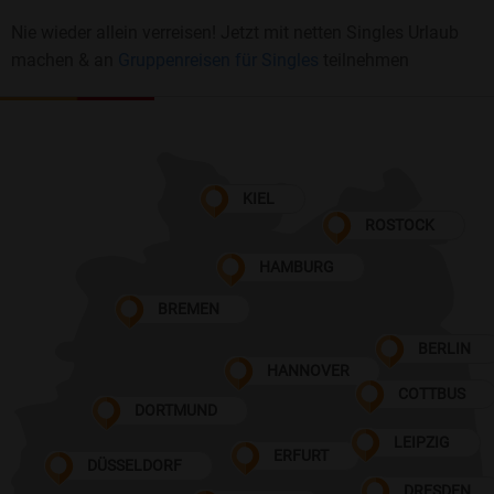
Nie wieder allein verreisen! Jetzt mit netten Singles Urlaub
machen & an
Gruppenreisen für Singles
teilnehmen
KIEL
ROSTOCK
HAMBURG
BREMEN
BERLIN
HANNOVER
COTTBUS
DORTMUND
LEIPZIG
ERFURT
DÜSSELDORF
DRESDEN