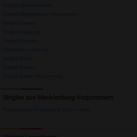
Singles Niedersachsen
anderen Mitgliedern.
Singles Mecklenburg-Vorpommern
Erhalten und beantworten Sie kostenlos
Singles Hessen
Nachrichten von anderen Mitgliedern.
Singles Hamburg
Singles Bremen
Matching-Spiel
: Matchen Sie täglich bis zu 100
Singles Brandenburg
Profile ohne zusätzliche Kosten. So können Sie
Singles Berlin
spielend neue Leute kennenlernen.
Singles Bayern
Singles Baden-Württemberg
Was macht Bildkontakte besonders?
Kostenlose Kontaktfunktionen
: Im Gegensatz zu
Singles aus Mecklenburg-Vorpommern
vielen anderen Singlebörsen bietet Bildkontakte
viele wichtige Funktionen zur Kontaktaufnahme
Partnersuche Mecklenburg-Vorpommern
kostenlos an.
Große Community
: Mit über 4 Millionen
Registrierungen haben Sie beste Chancen,