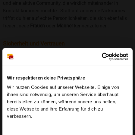
und eine aktive Community, die wirklich miteinander in
Kontakt kommen möchte - Statt auf anonyme Nicknames
triffst du hier auf echte Persönlichkeiten, die sich ebenfalls
freuen, neue
Frauen
oder
Männer
kennenzulernen.
Sicherheit und Vertrauen
Wir legen großen Wert auf Sicherheit und Datenschutz.
Jedes Profil wird manuell geprüft, und freiwillige
Echtheitschecks schaffen zusätzliches Vertrauen. Fake-
Profile und unangemessenes Verhalten haben bei uns keinen
Wir respektieren deine Privatsphäre
Platz.
Weiterlesen
Wir nutzen Cookies auf unserer Webseite. Einige von
ihnen sind notwendig, um unseren Service überhaupt
25 Jahre Erfahrung
: Seit 2000 bringt Bildkontakte
bereitstellen zu können, während andere uns helfen,
Menschen mit dem Wunsch nach einer
diese Webseite und ihre Erfahrung für dich zu
Partnerschaft zusammen. Dabei legen wir
verbessern.
großen Wert auf Sicherheit, Seriosität und eine
FAQ für Raunheim
vertrauensvolle Umgebung.