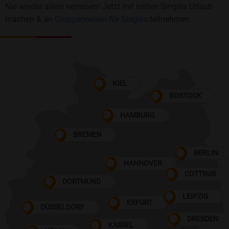
Nie wieder allein verreisen! Jetzt mit netten Singles Urlaub
machen & an
Gruppenreisen für Singles
teilnehmen
KIEL
ROSTOCK
HAMBURG
BREMEN
BERLIN
HANNOVER
COTTBUS
DORTMUND
LEIPZIG
ERFURT
DÜSSELDORF
DRESDEN
KASSEL