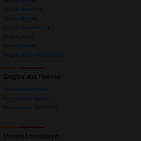
Singles Hessen
Erhalten und beantworten Sie kostenlos
Singles Hamburg
Nachrichten von anderen Mitgliedern.
Singles Bremen
Matching-Spiel
: Matchen Sie täglich bis zu 100
Singles Brandenburg
Profile ohne zusätzliche Kosten. So können Sie
Singles Berlin
Singles Bayern
spielend neue Leute kennenlernen.
Singles Baden-Württemberg
Was macht Bildkontakte besonders?
Kostenlose Kontaktfunktionen
: Im Gegensatz zu
Singles aus Hessen
vielen anderen Singlebörsen bietet Bildkontakte
Partnersuche Kassel
viele wichtige Funktionen zur Kontaktaufnahme
Partnersuche Gießen
kostenlos an.
Partnersuche Darmstadt
Große Community
: Mit über 4 Millionen
Registrierungen haben Sie beste Chancen,
jemanden zu finden, der zu Ihnen passt.
Unsere Lovestorys: