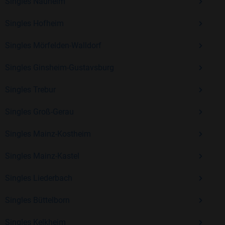
Erfahrung und vielen positiven Bewertungen.
Singles Nauheim
Kostenlos anmelden und neue Leute kennenlernen
Singles Hofheim
Singles Mörfelden-Walldorf
Mit Bildkontakte kannst du den nächsten Schritt wagen –
Singles Ginsheim-Gustavsburg
ohne Druck, aber mit viel Freude. Starte jetzt deine Reise und
entdecke, wie schön es ist, jemanden zu finden, der wirklich
Singles Trebur
zu dir passt.
Singles Groß-Gerau
Singles Mainz-Kostheim
Singles Mainz-Kastel
Singles Liederbach
Singles Büttelborn
Singles Kelkheim