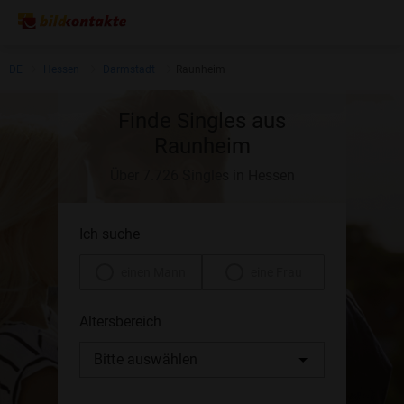
DE
Hessen
Darmstadt
Raunheim
Finde Singles aus
Raunheim
Über 7.726 Singles in Hessen
Ich suche
einen Mann
eine Frau
Altersbereich
Bitte auswählen