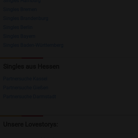
Singles Hamburg
Nachrichten von anderen Mitgliedern.
Singles Bremen
Matching-Spiel
: Matchen Sie täglich bis zu 100
Singles Brandenburg
Profile ohne zusätzliche Kosten. So können Sie
Singles Berlin
Singles Bayern
spielend neue Leute kennenlernen.
Singles Baden-Württemberg
Was macht Bildkontakte besonders?
Kostenlose Kontaktfunktionen
: Im Gegensatz zu
Singles aus Hessen
vielen anderen Singlebörsen bietet Bildkontakte
Partnersuche Kassel
viele wichtige Funktionen zur Kontaktaufnahme
Partnersuche Gießen
kostenlos an.
Partnersuche Darmstadt
Große Community
: Mit über 4 Millionen
Registrierungen haben Sie beste Chancen,
jemanden zu finden, der zu Ihnen passt.
Unsere Lovestorys:
Einfach und intuitiv
: Unsere Plattform ist