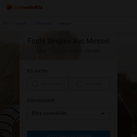
DE
Hessen
Darmstadt
Messel
Finde Singles aus Messel
Über 7.725 Singles in Hessen
Ich suche
einen Mann
eine Frau
Altersbereich
Bitte auswählen
JETZT SINGLES FINDEN