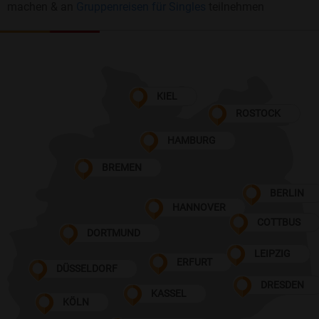
machen & an
Gruppenreisen für Singles
teilnehmen
KIEL
ROSTOCK
HAMBURG
BREMEN
BERLIN
HANNOVER
COTTBUS
DORTMUND
LEIPZIG
ERFURT
DÜSSELDORF
DRESDEN
KASSEL
KÖLN