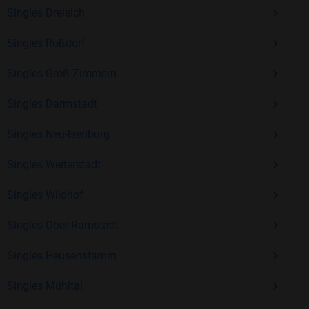
Kostenlos anmelden und neue Leute kennenlernen
Singles Dreieich
Singles Roßdorf
Mit Bildkontakte kannst du den nächsten Schritt wagen –
Singles Groß-Zimmern
ohne Druck, aber mit viel Freude. Starte jetzt deine Reise und
entdecke, wie schön es ist, jemanden zu finden, der wirklich
Singles Darmstadt
zu dir passt.
Singles Neu-Isenburg
Singles Weiterstadt
Singles Wildhof
Singles Ober-Ramstadt
Singles Heusenstamm
Singles Mühltal