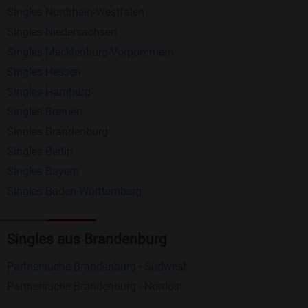
Singles Nordrhein-Westfalen
Schreiben Sie kostenlos Nachrichten an
Singles Niedersachsen
anderen Mitgliedern.
Singles Mecklenburg-Vorpommern
Erhalten und beantworten Sie kostenlos
Singles Hessen
Nachrichten von anderen Mitgliedern.
Singles Hamburg
Singles Bremen
Matching-Spiel
: Matchen Sie täglich bis zu 100
Singles Brandenburg
Profile ohne zusätzliche Kosten. So können Sie
Singles Berlin
spielend neue Leute kennenlernen.
Singles Bayern
Singles Baden-Württemberg
Was macht Bildkontakte besonders?
Kostenlose Kontaktfunktionen
: Im Gegensatz zu
Singles aus Brandenburg
vielen anderen Singlebörsen bietet Bildkontakte
viele wichtige Funktionen zur Kontaktaufnahme
Partnersuche Brandenburg - Südwest
kostenlos an.
Partnersuche Brandenburg - Nordost
Große Community
: Mit über 4 Millionen