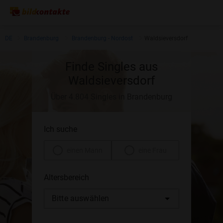
DE
Brandenburg
Brandenburg - Nordost
Waldsieversdorf
Finde Singles aus
Waldsieversdorf
Über 4.804 Singles in Brandenburg
Ich suche
einen Mann
eine Frau
Altersbereich
Bitte auswählen