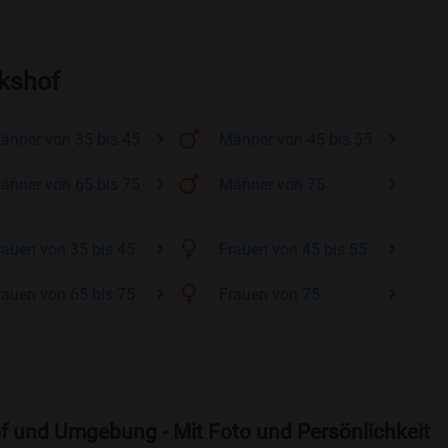
ckshof
änner
von 35 bis 45
Männer
von 45 bis 55
änner
von 65 bis 75
Männer
von 75
rauen
von 35 bis 45
Frauen
von 45 bis 55
rauen
von 65 bis 75
Frauen
von 75
f und Umgebung - Mit Foto und Persönlichkeit