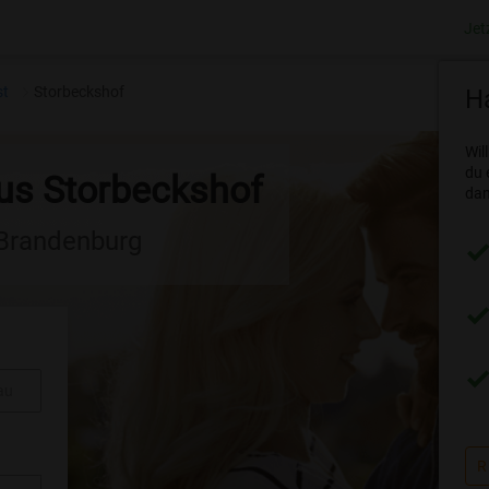
Jet
st
Storbeckshof
Ha
Wil
du 
aus Storbeckshof
dam
 Brandenburg
au
R