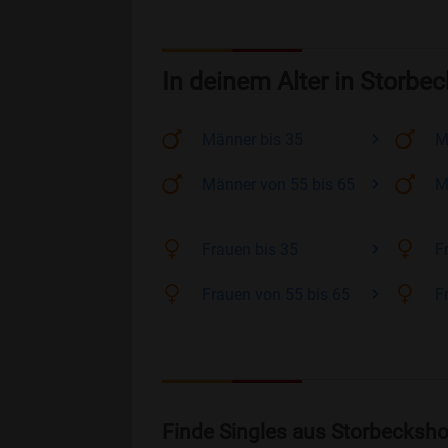
In deinem Alter in Storbe
Männer
bis 35
M
Männer
von 55 bis 65
M
Frauen
bis 35
F
Frauen
von 55 bis 65
F
Finde Singles aus Storbecksho