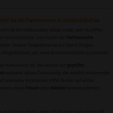
ahl für die Partnersuche in Storbeckshof ist
eißt du bei bildkontakte schon vorab, wen du triffst -
chen Informationen. Das macht die
Partnersuche
icher. Unsere Singlebörse ist auf ältere Singles
iche Möglichkeiten, um neue Bekanntschaften zu machen.
 der Konkurrenz ab. Wir setzen auf
geprüfte
ten
und eine aktive Community, die wirklich miteinander
uf anonyme Nicknames triffst du hier auf echte
 freuen, neue
Frauen
oder
Männer
kennenzulernen.
t und Datenschutz. Jedes Profil wird manuell geprüft,