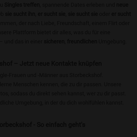
du
Singles treffen
, spannende Dates erleben und
neue
Ob
sie sucht ihn
,
er sucht sie
,
sie sucht sie
oder
er sucht
kommen, der nach Liebe, Freundschaft, einem Flirt oder
re Plattform bietet dir alles, was du für eine
– und das in einer
sicheren
,
freundlichen
Umgebung.
shof – Jetzt neue Kontakte knüpfen
ingle-Frauen und -Männer aus Storbeckshof.
lerne Menschen kennen, die zu dir passen. Unsere
otos, sodass du direkt sehen kannst, wer zu dir passt.
ndliche Umgebung, in der du dich wohlfühlen kannst.
orbeckshof - So einfach geht's