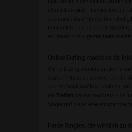
Egal, ob du in den besten Jahren bis
etwas älter sind – bei uns bist du ri
spontanes Date? In Storbeckshof gibt
Kennenlernen sind. Ob ein Spazierg
Wochenmarkt –
gemeinsam macht 
Online-Dating macht es dir leic
Online-Dating vereinfacht die Part
starten? Nutze unseren Chat oder di
aus Storbeckshof in Kontakt zu kom
ein
Treffen
planen möchtest – bei uns
Singletreff bietet eine entspannte 
Finde Singles, die wirklich zu