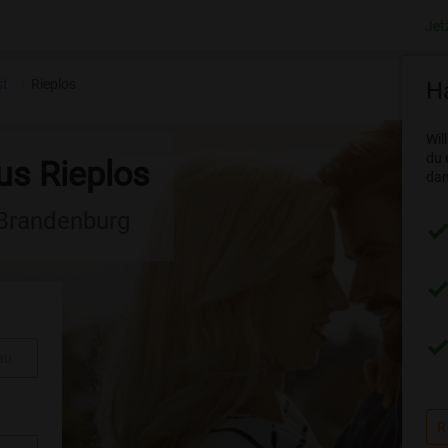
Jet
st
Rieplos
Ha
Wil
du 
us Rieplos
dam
 Brandenburg
au
R