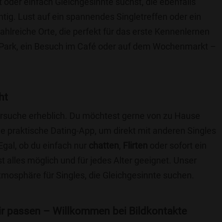
t oder einfach Gleichgesinnte suchst, die ebenfalls
chtig. Lust auf ein spannendes Singletreffen oder ein
ahlreiche Orte, die perfekt für das erste Kennenlernen
 Park, ein Besuch im Café oder auf dem Wochenmarkt –
.
ht
nersuche erheblich. Du möchtest gerne von zu Hause
e praktische Dating-App, um direkt mit anderen Singles
gal, ob du einfach nur
chatten
,
Flirten
oder sofort ein
t alles möglich und für jedes Alter geeignet. Unser
Atmosphäre für Singles, die Gleichgesinnte suchen.
 dir passen – Willkommen bei Bildkontakte