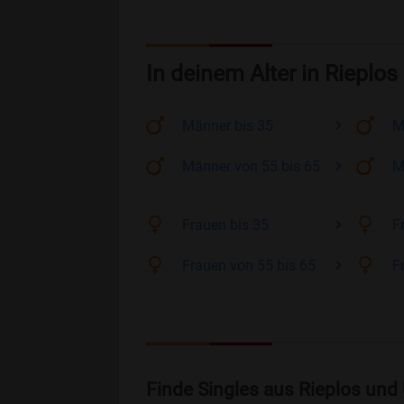
In deinem Alter in Rieplos
Männer
bis 35
M
Männer
von 55 bis 65
M
Frauen
bis 35
F
Frauen
von 55 bis 65
F
Finde Singles aus Rieplos und