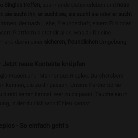
du
Singles treffen
, spannende Dates erleben und
neue
Ob
sie sucht ihn
,
er sucht sie
,
sie sucht sie
oder
er sucht
kommen, der nach Liebe, Freundschaft, einem Flirt oder
re Plattform bietet dir alles, was du für eine
– und das in einer
sicheren
,
freundlichen
Umgebung.
– Jetzt neue Kontakte knüpfen
ingle-Frauen und -Männer aus Rieplos. Durchstöbere
 kennen, die zu dir passen. Unsere Partnerbörse
du direkt sehen kannst, wer zu dir passt. Tauche ein in
ng, in der du dich wohlfühlen kannst.
plos - So einfach geht's