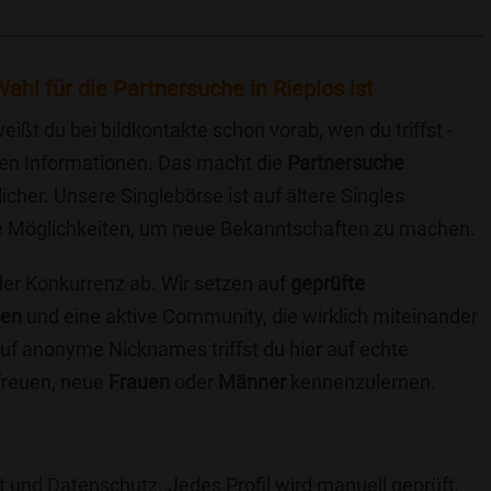
ahl für die Partnersuche in Rieplos ist
eißt du bei bildkontakte schon vorab, wen du triffst -
chen Informationen. Das macht die
Partnersuche
icher. Unsere Singlebörse ist auf ältere Singles
iche Möglichkeiten, um neue Bekanntschaften zu machen.
 der Konkurrenz ab. Wir setzen auf
geprüfte
ten
und eine aktive Community, die wirklich miteinander
uf anonyme Nicknames triffst du hier auf echte
 freuen, neue
Frauen
oder
Männer
kennenzulernen.
t und Datenschutz. Jedes Profil wird manuell geprüft,