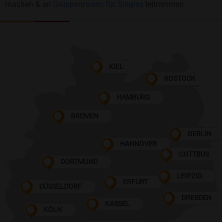
machen & an
Gruppenreisen für Singles
teilnehmen
KIEL
ROSTOCK
HAMBURG
BREMEN
BERLIN
HANNOVER
COTTBUS
DORTMUND
LEIPZIG
ERFURT
DÜSSELDORF
DRESDEN
KASSEL
KÖLN