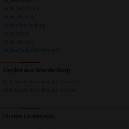
Singles Hessen
Erhalten und beantworten Sie kostenlos
Singles Hamburg
Nachrichten von anderen Mitgliedern.
Singles Bremen
Matching-Spiel
: Matchen Sie täglich bis zu 100
Singles Brandenburg
Profile ohne zusätzliche Kosten. So können Sie
Singles Berlin
Singles Bayern
spielend neue Leute kennenlernen.
Singles Baden-Württemberg
Was macht Bildkontakte besonders?
Kostenlose Kontaktfunktionen
: Im Gegensatz zu
Singles aus Brandenburg
vielen anderen Singlebörsen bietet Bildkontakte
Partnersuche Brandenburg - Südwest
viele wichtige Funktionen zur Kontaktaufnahme
Partnersuche Brandenburg - Nordost
kostenlos an.
Große Community
: Mit über 4 Millionen
Registrierungen haben Sie beste Chancen,
Unsere Lovestorys:
jemanden zu finden, der zu Ihnen passt.