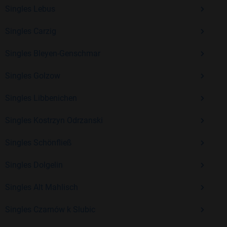
Erfahrung und vielen positiven Bewertungen.
Singles Lebus
Kostenlos anmelden und neue Leute kennenlernen
Singles Carzig
Singles Bleyen-Genschmar
Mit Bildkontakte kannst du den nächsten Schritt wagen –
ohne Druck, aber mit viel Freude. Starte jetzt deine Reise und
Singles Golzow
entdecke, wie schön es ist, jemanden zu finden, der wirklich
Singles Libbenichen
zu dir passt.
Singles Kostrzyn Odrzanski
Singles Schönfließ
Singles Dolgelin
Singles Alt Mahlisch
Singles Czarnów k Slubic