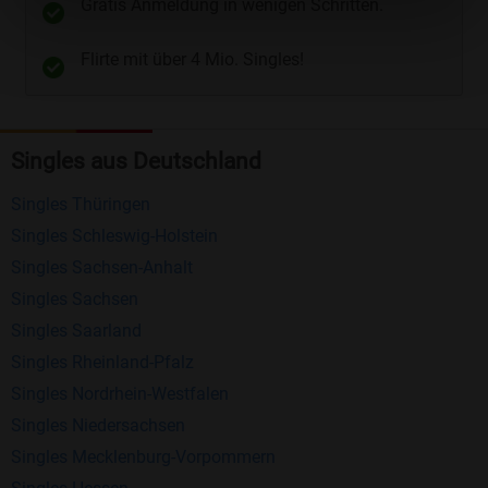
Gratis Anmeldung in wenigen Schritten.
Telefon
und
E-Mail
.
Flirte mit über 4 Mio. Singles!
Kostenlose Funktionen bei Bildkontakte
Registrierung
: Erstellen Sie Ihr eigenes Profil
Singles aus Deutschland
kostenlos.
Mitglieder finden
: Suchen Sie kostenlos nach
Singles Thüringen
anderen Singles die zu Ihnen passen.
Singles Schleswig-Holstein
Profile einsehen
: Sie können andere Profile
Singles Sachsen-Anhalt
inklusive des Profilbldes kostenlos ansehen.
Singles Sachsen
Kostenloses Nachrichtensystem
: Alle wichtigen
Singles Saarland
Funktionen des Nachrichtensystems sind völlig
Singles Rheinland-Pfalz
kostenlos und ohne versteckte Kosten!
Singles Nordrhein-Westfalen
Singles Niedersachsen
Schreiben Sie kostenlos Nachrichten an
Singles Mecklenburg-Vorpommern
anderen Mitgliedern.