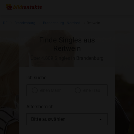
DE
Brandenburg
Brandenburg - Nordost
Reitwein
Finde Singles aus
Reitwein
Über 4.809 Singles in Brandenburg
Ich suche
einen Mann
eine Frau
Altersbereich
Bitte auswählen