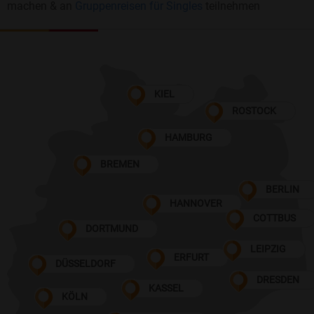
machen & an
Gruppenreisen für Singles
teilnehmen
KIEL
ROSTOCK
HAMBURG
BREMEN
BERLIN
HANNOVER
COTTBUS
DORTMUND
LEIPZIG
ERFURT
DÜSSELDORF
DRESDEN
KASSEL
KÖLN