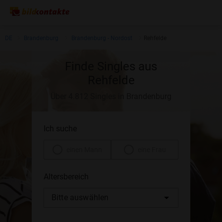
DE
Brandenburg
Brandenburg - Nordost
Rehfelde
Finde Singles aus
Rehfelde
Über 4.812 Singles in Brandenburg
Ich suche
einen Mann
eine Frau
Altersbereich
Bitte auswählen