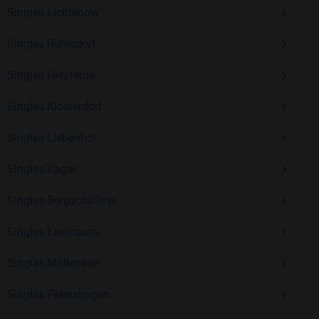
Erfahrung und vielen positiven Bewertungen.
Singles Lichtenow
Kostenlos anmelden und neue Leute kennenlernen
Singles Ruhlsdorf
Singles Herzfelde
Mit Bildkontakte kannst du den nächsten Schritt wagen –
ohne Druck, aber mit viel Freude. Starte jetzt deine Reise und
Singles Klosterdorf
entdecke, wie schön es ist, jemanden zu finden, der wirklich
Singles Liebenhof
zu dir passt.
Singles Kagel
Singles Bergschäferei
Singles Kienbaum
Singles Möllensee
Singles Petershagen