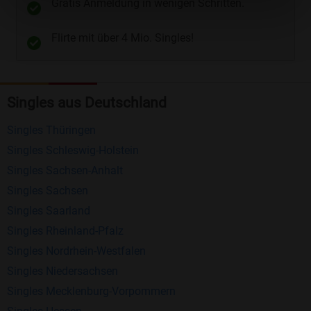
Gratis Anmeldung in wenigen Schritten.
Telefon
und
E-Mail
.
Flirte mit über 4 Mio. Singles!
Kostenlose Funktionen bei Bildkontakte
Registrierung
: Erstellen Sie Ihr eigenes Profil
Singles aus Deutschland
kostenlos.
Mitglieder finden
: Suchen Sie kostenlos nach
Singles Thüringen
anderen Singles die zu Ihnen passen.
Singles Schleswig-Holstein
Profile einsehen
: Sie können andere Profile
Singles Sachsen-Anhalt
inklusive des Profilbldes kostenlos ansehen.
Singles Sachsen
Kostenloses Nachrichtensystem
: Alle wichtigen
Singles Saarland
Funktionen des Nachrichtensystems sind völlig
Singles Rheinland-Pfalz
kostenlos und ohne versteckte Kosten!
Singles Nordrhein-Westfalen
Singles Niedersachsen
Schreiben Sie kostenlos Nachrichten an
Singles Mecklenburg-Vorpommern
anderen Mitgliedern.