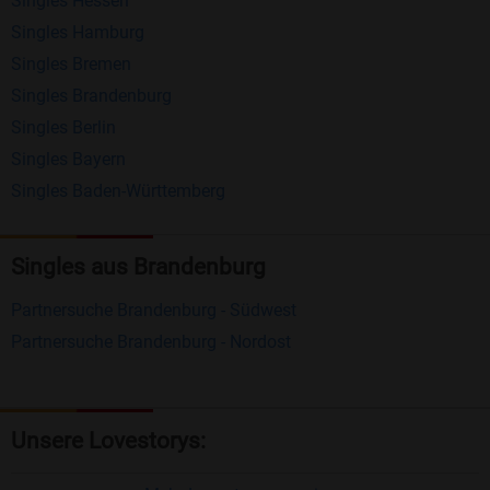
Singles Hessen
Erhalten und beantworten Sie kostenlos
Singles Hamburg
Nachrichten von anderen Mitgliedern.
Singles Bremen
Matching-Spiel
: Matchen Sie täglich bis zu 100
Singles Brandenburg
Profile ohne zusätzliche Kosten. So können Sie
Singles Berlin
Singles Bayern
spielend neue Leute kennenlernen.
Singles Baden-Württemberg
Was macht Bildkontakte besonders?
Kostenlose Kontaktfunktionen
: Im Gegensatz zu
Singles aus Brandenburg
vielen anderen Singlebörsen bietet Bildkontakte
Partnersuche Brandenburg - Südwest
viele wichtige Funktionen zur Kontaktaufnahme
Partnersuche Brandenburg - Nordost
kostenlos an.
Große Community
: Mit über 4 Millionen
Registrierungen haben Sie beste Chancen,
Unsere Lovestorys:
jemanden zu finden, der zu Ihnen passt.