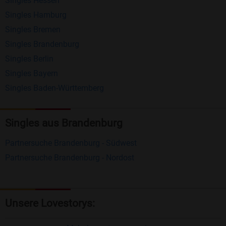
Singles Hessen
Erhalten und beantworten Sie kostenlos
Singles Hamburg
Nachrichten von anderen Mitgliedern.
Singles Bremen
Matching-Spiel
: Matchen Sie täglich bis zu 100
Singles Brandenburg
Profile ohne zusätzliche Kosten. So können Sie
Singles Berlin
Singles Bayern
spielend neue Leute kennenlernen.
Singles Baden-Württemberg
Was macht Bildkontakte besonders?
Kostenlose Kontaktfunktionen
: Im Gegensatz zu
Singles aus Brandenburg
vielen anderen Singlebörsen bietet Bildkontakte
Partnersuche Brandenburg - Südwest
viele wichtige Funktionen zur Kontaktaufnahme
Partnersuche Brandenburg - Nordost
kostenlos an.
Große Community
: Mit über 4 Millionen
Registrierungen haben Sie beste Chancen,
Unsere Lovestorys:
jemanden zu finden, der zu Ihnen passt.