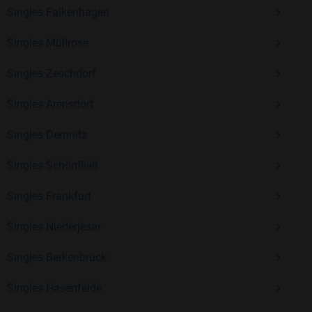
Erfahrung und vielen positiven Bewertungen.
Singles Falkenhagen
Kostenlos anmelden und neue Leute kennenlernen
Singles Müllrose
Singles Zeschdorf
Mit Bildkontakte kannst du den nächsten Schritt wagen –
ohne Druck, aber mit viel Freude. Starte jetzt deine Reise und
Singles Arensdorf
entdecke, wie schön es ist, jemanden zu finden, der wirklich
Singles Demnitz
zu dir passt.
Singles Schönfließ
Singles Frankfurt
Singles Niederjesar
Singles Berkenbrück
Singles Hasenfelde