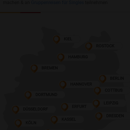
machen & an
Gruppenreisen für Singles
teilnehmen
KIEL
ROSTOCK
HAMBURG
BREMEN
BERLIN
HANNOVER
COTTBUS
DORTMUND
LEIPZIG
ERFURT
DÜSSELDORF
DRESDEN
KASSEL
KÖLN