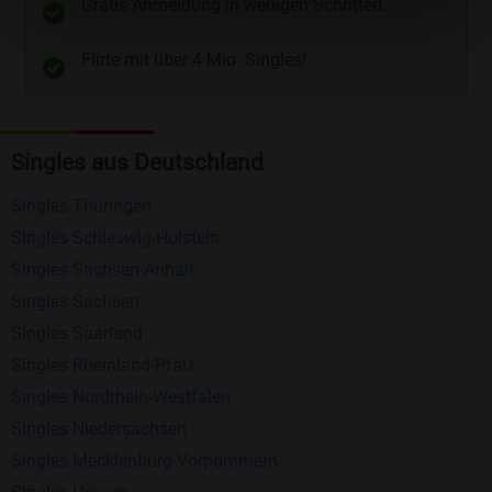
Gratis Anmeldung in wenigen Schritten.
Telefon
und
E-Mail
.
Flirte mit über 4 Mio. Singles!
Kostenlose Funktionen bei Bildkontakte
Registrierung
: Erstellen Sie Ihr eigenes Profil
Singles aus Deutschland
kostenlos.
Mitglieder finden
: Suchen Sie kostenlos nach
Singles Thüringen
anderen Singles die zu Ihnen passen.
Singles Schleswig-Holstein
Profile einsehen
: Sie können andere Profile
Singles Sachsen-Anhalt
inklusive des Profilbldes kostenlos ansehen.
Singles Sachsen
Kostenloses Nachrichtensystem
: Alle wichtigen
Singles Saarland
Funktionen des Nachrichtensystems sind völlig
Singles Rheinland-Pfalz
kostenlos und ohne versteckte Kosten!
Singles Nordrhein-Westfalen
Singles Niedersachsen
Schreiben Sie kostenlos Nachrichten an
Singles Mecklenburg-Vorpommern
anderen Mitgliedern.